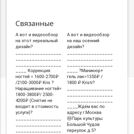
Связанные
А вот и видеообзор
А вот и видеообзор
на этот нереальный
на наш осенний
дизайн?
дизайн?
_________________
_________________
_________________
_________________
_________________
_________________
____ Коррекция
____ ?Маникюр+
ногтей = 1600-2700₽
гель лак=1350₽ /
/2100-3000₽ Kris ?
1800 ₽ Kristi?
Наращивание ногтей=
_________________
1800-3800₽/ 2500-
_________________
4200₽ (Снятие не
_________________
входит в стоимость
____Ждём вас по
услуги)?
адресу г.Москва
_________________
Ⓜ️Парк культуры
_________________
Большой Чудов
_________________
переулок д.5?