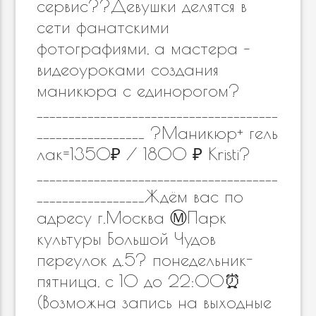
сервис??Девушки делятся в
сети фанатскими
фотографиями, а мастера –
видеоуроками создания
маникюра с единорогом?
______________________________________
_________________ ?Маникюр+ гель
лак=1350₽ / 1800 ₽ Kristi?
______________________________________
_________________Ждём вас по
адресу г.Москва Ⓜ️Парк
культуры Большой Чудов
переулок д.5? понедельник-
пятница, с 10 до 22:00⏰
(Возможна запись на выходные