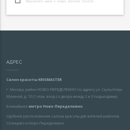
Уведомлять меня о новых записях почтой.
АДРЕС
Салон красоты KRISMASTER
г. Москва, район НОВО-ПЕРЕДЕЛКИНО по адресу ул. Скульптора
Мухиной, д. 10 (1 этаж, вход со двора между 2 и 3 подъездами).
Ближайшее
метро Ново-Переделкино
.
Удобное расположение салона красоты для жителей районов
Солнцево и Ново-Переделкино