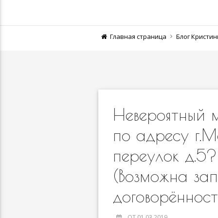
Главная страница
Блог Кристи
Невероятный 
по адресу г.М
переулок д.5
(Возможна зап
договорённос
ОТ 01.03.2019