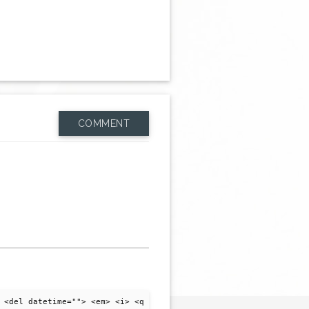
COMMENT
 <del datetime=""> <em> <i> <q cite=""> <strike> <strong>