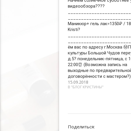
Начнём солнечное субботнее 
видеообзора????
________________________
________________________
Маникюр+ гель лак=1350₽ / 18
Kristi?
________________________
_______________________
ём вас по адресу г.Москва Ⓜ️
культуры Большой Чудов пере
д.5? понедельник-пятница, с 1
22:00⏰ (Возможна запись на
выходные по предварительно
договорённости с мастером?)
15.09.2018
В "БЛОГ КРИСТИНЫ"
Поделиться: