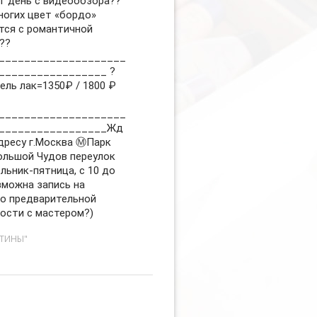
т день с видеообзора??
ногих цвет «бордо»
тся с романтичной
??
____________________
_________________ ?
ель лак=1350₽ / 1800 ₽
____________________
_________________Жд
дресу г.Москва Ⓜ️Парк
ольшой Чудов переулок
льник-пятница, с 10 до
зможна запись на
о предварительной
ости с мастером?)
СТИНЫ"