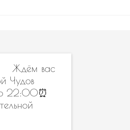
 ⠀ Ждём вас
ой Чудов
 до 22:00⏰
тельной