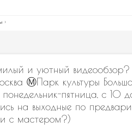
ны
милый и уютный видеообзор?
осква Ⓜ️Парк культуры Больш
? понедельник-пятница, с 10
ись на выходные по предвари
ти с мастером?)