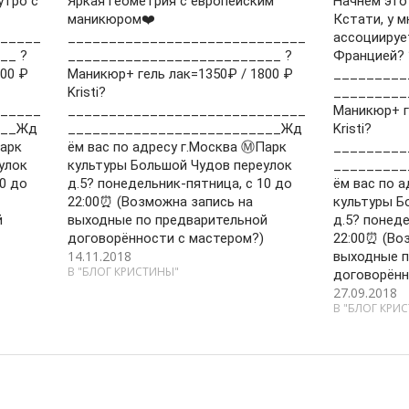
утро с
Яркая геометрия с европейским
Начнём это
маникюром❤️
Кстати, у м
_____
_____________________________
ассоциируе
__ ?
__________________________ ?
Францией? 
00 ₽
Маникюр+ гель лак=1350₽ / 1800 ₽
_________
Kristi?
_________
_____
_____________________________
Маникюр+ г
___Жд
__________________________Жд
Kristi?
Парк
ём вас по адресу г.Москва Ⓜ️Парк
_________
улок
культуры Большой Чудов переулок
_________
0 до
д.5? понедельник-пятница, с 10 до
ём вас по а
22:00⏰ (Возможна запись на
культуры Б
й
выходные по предварительной
д.5? понеде
договорённости с мастером?)
22:00⏰ (Во
14.11.2018
выходные п
В "БЛОГ КРИСТИНЫ"
договорённ
27.09.2018
В "БЛОГ КРИ