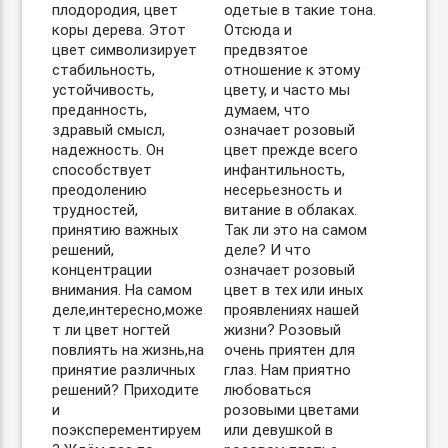
плодородия, цвет
одетые в такие тона.
коры дерева. Этот
Отсюда и
цвет символизирует
предвзятое
стабильность,
отношение к этому
устойчивость,
цвету, и часто мы
преданность,
думаем, что
здравый смысл,
означает розовый
надежность. Он
цвет прежде всего
способствует
инфантильность,
преодолению
несерьезность и
трудностей,
витание в облаках.
принятию важных
Так ли это на самом
решений,
деле? И что
концентрации
означает розовый
внимания. На самом
цвет в тех или иных
деле,интересно,може
проявлениях нашей
т ли цвет ногтей
жизни? Розовый
повлиять на жизнь,на
очень приятен для
принятие различных
глаз. Нам приятно
решений? Приходите
любоваться
и
розовыми цветами
поэксперементируем
или девушкой в