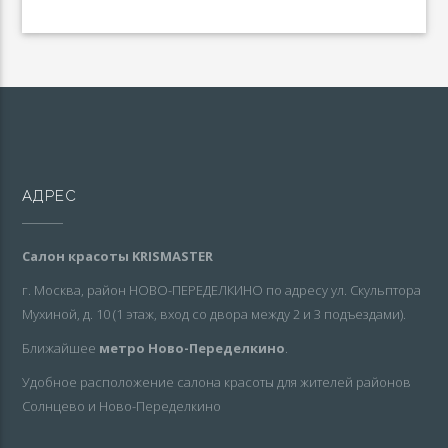
АДРЕС
Салон красоты KRISMASTER
г. Москва, район НОВО-ПЕРЕДЕЛКИНО по адресу ул. Скульптора
Мухиной, д. 10 (1 этаж, вход со двора между 2 и 3 подъездами).
Ближайшее
метро Ново-Переделкино
.
Удобное расположение салона красоты для жителей районов
Солнцево и Ново-Переделкино