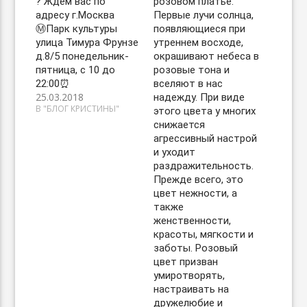
? Ждём вас по
розовом платье.
адресу г.Москва
Первые лучи солнца,
Ⓜ️Парк культуры
появляющиеся при
улица Тимура Фрунзе
утреннем восходе,
д.8/5 понедельник-
окрашивают небеса в
пятница, с 10 до
розовые тона и
22:00⏰
вселяют в нас
25.03.2018
надежду. При виде
В "БЛОГ КРИСТИНЫ"
этого цвета у многих
снижается
агрессивный настрой
и уходит
раздражительность.
Прежде всего, это
цвет нежности, а
также
женственности,
красоты, мягкости и
заботы. Розовый
цвет призван
умиротворять,
настраивать на
дружелюбие и