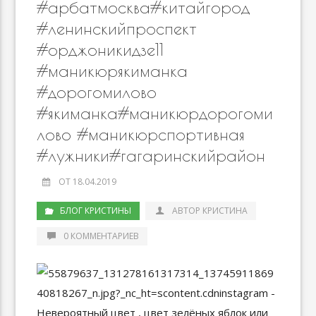
#арбатмосква#китайгород
#ленинскийпроспект
#орджоникидзе11
#маникюрякиманка
#дорогомилово
#якиманка#маникюрдорогоми
лово #маникюрспортивная
#лужники#гагаринскийрайон
ОТ 18.04.2019
БЛОГ КРИСТИНЫ
АВТОР КРИСТИНА
0 КОММЕНТАРИЕВ