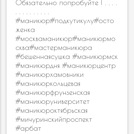
Обязательно попробуйте ! . . . .
. . . . . . . . . .
#маникюр#подкутикулу#осто
женка
#москваманикюр#маникюрмо
сква#мастерманикюра
#бешеннаясушка #маникюрмск
#маникюрдня #маникюрцентр
#маникюрхамовники
#маникюркольцевая
#маникюрфрунзенская
#маникюруниверситет
#маникюроктябрьская
#мичуринскийпроспект
#арбат