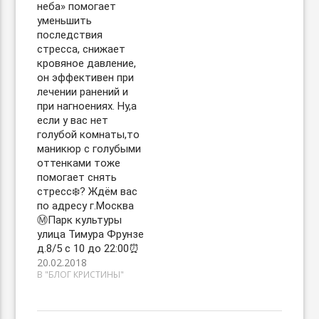
неба» помогает
уменьшить
последствия
стресса, снижает
кровяное давление,
он эффективен при
лечении ранений и
при нагноениях. Ну,а
если у вас нет
голубой комнаты,то
маникюр с голубыми
оттенками тоже
помогает снять
стресс❄️? Ждём вас
по адресу г.Москва
Ⓜ️Парк культуры
улица Тимура Фрунзе
д.8/5 с 10 до 22:00⏰
20.02.2018
В "БЛОГ КРИСТИНЫ"