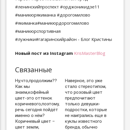
Новый пост из Instagram
KrisMasterBlog
Связанные
Ну,что,продолжим??
Наверное, это уже
Как мы
стало стереотипом,
знаем,кофейный
что розовый цвет
цвет-это оттенок
предпочитают
коричневого,поэтому,
только девушки-
речь сегодня пойдёт
подростки, которые
именно о нём?
не наигрались еще в
Коричневый цвет –
куклы известного
цвет земли,
бренда, обычно