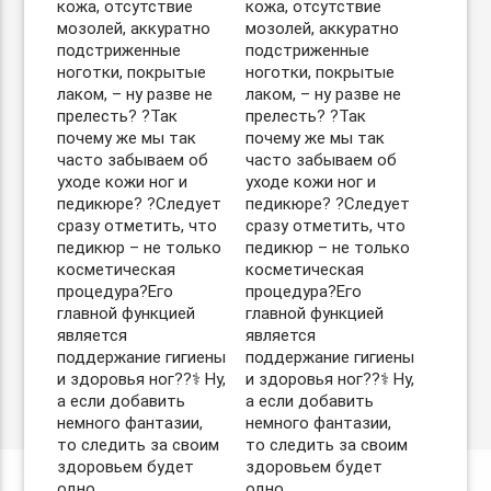
кожа, отсутствие
кожа, отсутствие
мозолей, аккуратно
мозолей, аккуратно
подстриженные
подстриженные
ноготки, покрытые
ноготки, покрытые
лаком, – ну разве не
лаком, – ну разве не
прелесть? ?Так
прелесть? ?Так
почему же мы так
почему же мы так
часто забываем об
часто забываем об
уходе кожи ног и
уходе кожи ног и
педикюре? ?Следует
педикюре? ?Следует
сразу отметить, что
сразу отметить, что
педикюр – не только
педикюр – не только
косметическая
косметическая
процедура?Его
процедура?Его
главной функцией
главной функцией
является
является
поддержание гигиены
поддержание гигиены
и здоровья ног??‍⚕️ Ну,
и здоровья ног??‍⚕️ Ну,
а если добавить
а если добавить
немного фантазии,
немного фантазии,
то следить за своим
то следить за своим
здоровьем будет
здоровьем будет
одно
одно