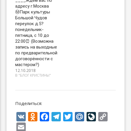
____Ждём вас по
адресу г.Москва
Ⓜ️Парк культуры
Большой Чудов
переулок д.5?
понедельник-
пятница, с 10 до
22:00⏰ (Возможна
запись на выходные
по предварительной
договорённости с
мастером?)
12.10.2018
В "БЛОГ КРИСТИНЫ"
Поделиться:
V
O
F
T
T
M
Li
C
K
d
ac
el
w
ai
v
o
E