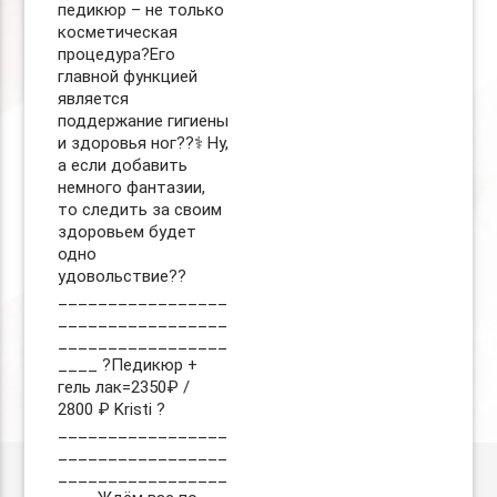
педикюр – не только
косметическая
процедура?Его
главной функцией
является
поддержание гигиены
и здоровья ног??‍⚕️ Ну,
а если добавить
немного фантазии,
то следить за своим
здоровьем будет
одно
удовольствие??
_________________
_________________
_________________
____ ?Педикюр +
гель лак=2350₽ /
2800 ₽ Kristi ?
_________________
_________________
_________________