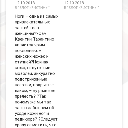
12.10.2018
12.10.2018
В "БЛОГ КРИСТИНЫ"
В "БЛОГ КРИСТИНЫ"
Ноги – одна из самых
привлекательных
частей тела
женщины??Сам
Квентин Тарантино
является ярым
поклонником
женских ножек и
ступней?Нежная
кожа, отсутствие
мозолей, аккуратно
подстриженные
ноготки, покрытые
лаком, – ну разве не
прелесть? ?Так
почему же мы так
часто забываем об
уходе кожи ног и
педикюре? ?Следует
сразу отметить, что