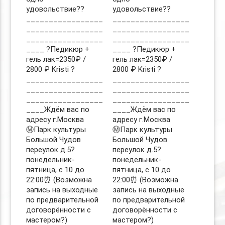
удовольствие??
удовольствие??
_________________
_________________
_________________
_________________
_________________
_________________
____ ?Педикюр +
____ ?Педикюр +
гель лак=2350₽ /
гель лак=2350₽ /
2800 ₽ Kristi ?
2800 ₽ Kristi ?
_________________
_________________
_________________
_________________
_________________
_________________
____Ждём вас по
____Ждём вас по
адресу г.Москва
адресу г.Москва
Ⓜ️Парк культуры
Ⓜ️Парк культуры
Большой Чудов
Большой Чудов
переулок д.5?
переулок д.5?
понедельник-
понедельник-
пятница, с 10 до
пятница, с 10 до
22:00⏰ (Возможна
22:00⏰ (Возможна
запись на выходные
запись на выходные
по предварительной
по предварительной
договорённости с
договорённости с
мастером?)
мастером?)