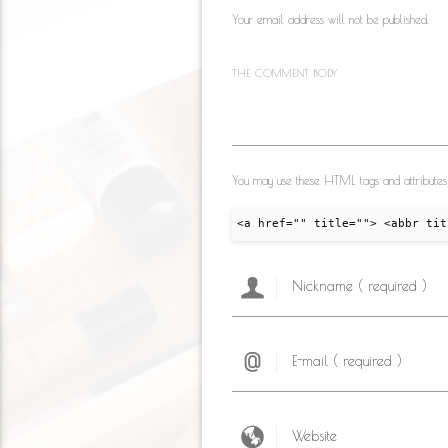
s
k
Your email address will not be published.
ni
ki
THE COMMENT BODY
You may use these HTML tags and attributes
<a href="" title=""> <abbr tit