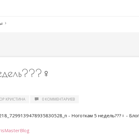
ны
дель???‍♀️
ОР КРИСТИНА
0 КОММЕНТАРИЕВ
risMasterBlog