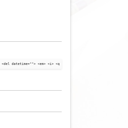
 <del datetime=""> <em> <i> <q cite=""> <strike> <strong>