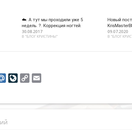
☁️. А тут мы проходили уже 5
Новый пост
недель. ?. Коррекция ногтей.
KrisMasterB
30.08.2017
09.07.2020
В "БЛОГ КРИСТИНЫ"
В "БЛОГ КРИ
M
Li
C
E
w
ai
v
o
m
tt
l.
eJ
p
ai
r
R
o
y
l
u
u
Li
рий
r
n