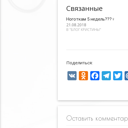
Связанные
Ноготкам 5 недель???‍♀️
21.08.2018
В "БЛОГ КРИСТИНЫ"
Поделиться:
V
O
F
T
T
K
d
ac
el
n
e
e
i
o
b
gr
e
kl
o
a
Оставить коммента
as
o
m