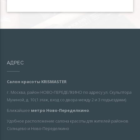
АДРЕС
Салон красоты KRISMASTER
г. Москва, район НОВО-ПЕРЕДЕЛКИНО по адресу ул. Скульптора
Мухиной, д. 10 (1 этаж, вход со двора между 2 и 3 подъездами).
Ближайшее
метро Ново-Переделкино
.
Удобное расположение салона красоты для жителей районов
Солнцево и Ново-Переделкино