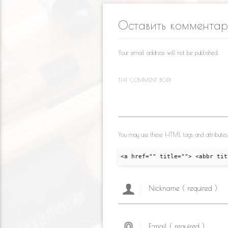
kl
o
a
Оставить коммента
as
o
m
s
k
Your email address will not be published.
ni
ki
THE COMMENT BODY
You may use these HTML tags and attributes
<a href="" title=""> <abbr tit