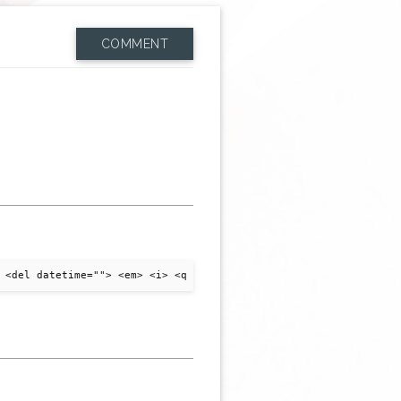
COMMENT
 <del datetime=""> <em> <i> <q cite=""> <strike> <strong>