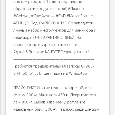
опытом работы 4-12 лет получившие
образование ведущих школ!( #Пластэк-
#Gehwol, #Оле Хаус — #CND,#Mozart’Hause,
#EMI . )3. Под КАЖДОГО КЛИЕНТА заводится
личный набор инструментов для маникюра и
педикюра ? ! 4. ГАРАНТИЯ 5 ️️️️ ДНЕЙ. На
нарощенные и укреплённые ногти
7дней!5.Высокое КАЧЕСТВО=доступность!
—————————————————————
Требуется предварительная запись! 8- 985-
844- 60- 61 . Лучше пишите в WhatsApp
—————————————————————
ПРАЙС-ЛИСТ Снятие гель лака фрезой, или
гелем- 300 ₽. Маникюр- 450 ₽. Покрытие гель
лак- 900 ₽. Выравнивание- укрепление,
идеальный блик- 300 ₽. Педикюр медицинский