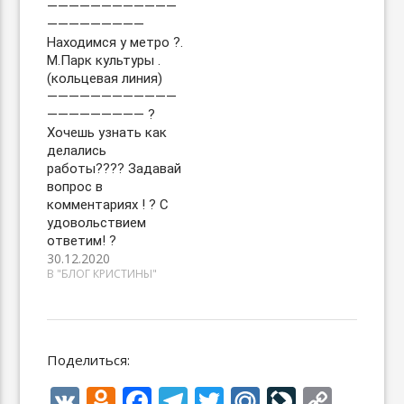
————————————
—————————
Находимся у метро ?.
М.Парк культуры .
(кольцевая линия)
————————————
————————— ?
Хочешь узнать как
делались
работы???‍? Задавай
вопрос в
комментариях ! ? С
удовольствием
ответим! ?
30.12.2020
В "БЛОГ КРИСТИНЫ"
Поделиться:
V
O
F
T
T
M
Li
C