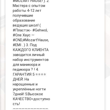
#MOZART’HAUSE! ). 2.
Мастера с опытом
работы 4-12 лет
получившие
образование
ведущих школ! (
#Пластэк- #Gehwol,
#Оле Хаус —
#CND,#Mozart’Hause,
#EMI . ) 3. Под
КАЖДОГО КЛИЕНТА
заводится личный
набор инструментов
для маникюра и
педикюра ? ! 4.
ГАРАНТИЯ 5 ⭐️⭐️⭐️⭐️
ДНЕЙ. На
нарощенные и
укреплённые ногти
7дней! 5.Высокое
КАЧЕСТВО=доступно
сть!
————————————