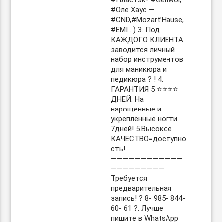
#Пластэк- #Gehwol,
#Оле Хаус —
#CND,#Mozart’Hause,
#EMI . ) 3. Под
КАЖДОГО КЛИЕНТА
заводится личный
набор инструментов
для маникюра и
педикюра ? ! 4.
ГАРАНТИЯ 5 ⭐️⭐️⭐️⭐️
ДНЕЙ. На
нарощенные и
укреплённые ногти
7дней! 5.Высокое
КАЧЕСТВО=доступно
сть!
————————————
—————————
Требуется
предварительная
запись! ? 8- 985- 844-
60- 61 ?. Лучше
пишите в WhatsApp