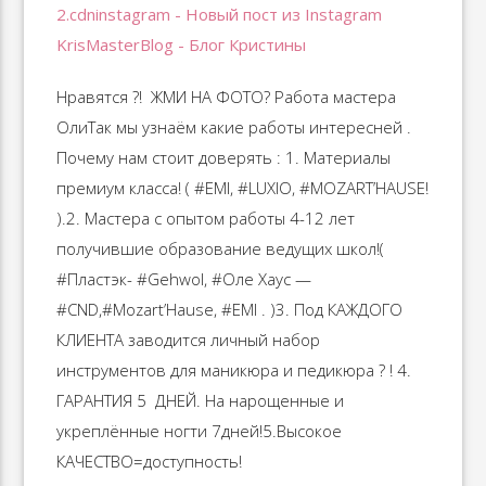
Нравятся ?! ️ ЖМИ НА ФОТО? Работа мастера
ОлиТак мы узнаём какие работы интересней .
Почему нам стоит доверять : 1. Материалы
премиум класса! ( #EMI, #LUXIO, #MOZART’HAUSE!
).2. Мастера с опытом работы 4-12 лет
получившие образование ведущих школ!(
#Пластэк- #Gehwol, #Оле Хаус —
#CND,#Mozart’Hause, #EMI . )3. Под КАЖДОГО
КЛИЕНТА заводится личный набор
инструментов для маникюра и педикюра ? ! 4.
ГАРАНТИЯ 5 ️️️️ ДНЕЙ. На нарощенные и
укреплённые ногти 7дней!5.Высокое
КАЧЕСТВО=доступность!