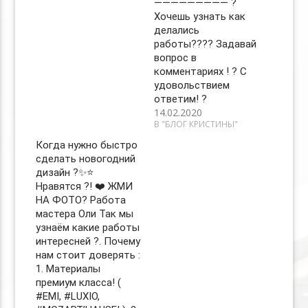
————————— ?
Хочешь узнать как
делались
работы???‍? Задавай
вопрос в
комментариях ! ? С
удовольствием
ответим! ?
14.02.2020
В "БЛОГ КРИСТИНЫ"
Когда нужно быстро
сделать новогодний
дизайн ?✨⭐
Нравятся ?! ❤️ ЖМИ
НА ФОТО? Работа
мастера Оли Так мы
узнаём какие работы
интересней ?. Почему
нам стоит доверять :
1. Материалы
премиум класса! (
#EMI, #LUXIO,