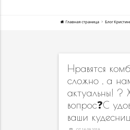
Главная страница
Блог Кристи
Нравятся комб
сложно , а на
актуальны! ? 
вопрос❓С удо
ваши кудесниц
ОТ 16.09.2019