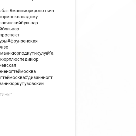
рбат#маникюркропоткин
кюрмоскванадому
лавянскийбульвар
йбульвар
проспект
уры#фрунзенская
унзе
маникюрподкутикулу#fa
никюрплюспедикюр
иевская
ниеногтеймосква
гтеймосква#дизайнногт
маникюркутузовский
СТИНЫ"