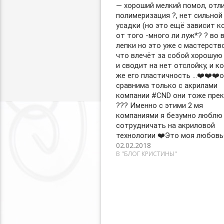
— хороший мелкий помол, отл
полимеризация ?, нет сильной
усадки (но это ещё зависит к
от того -много ли луж*? ? во 
лепки но это уже с мастерство
что влечёт за собой хорошую
и сводит на нет отслойку, и к
же его пластичность …❤️❤️❤️
сравнима только с акрилами
компании #CND они тоже пре
??‍? Именно с этими 2 мя
компаниями я безумно люблю
сотрудничать на акриловой
технологии ❤️Это моя любовь
02.02.2018
В "БЛОГ КРИСТИНЫ"