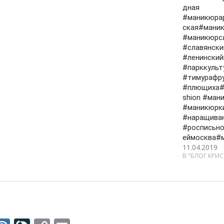
дная
#маникюра
ская#мани
#маникюрс
#славянски
#ленинский
#парккульт
#тимурафр
#плющиха#
shion #ма
#маникюрк
#наращива
#росписьно
еймосква#
11.04.2019
В "БЛОГ КРИ