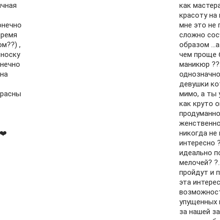
ичная
как мастер
красоту на 
онечно
мне это не
время
сложно сос
м??) ,
образом …а
 носку
чем проще 
онечно
маникюр ??
она
однозначно
девушки ко
красны
мимо, а ты
как круто 
продуманно
женственно 
❤️
никогда не 
интересно 
идеально п
мелочей? ?
пройдут и п
эта интере
возможност
упущенных 
за нашей за