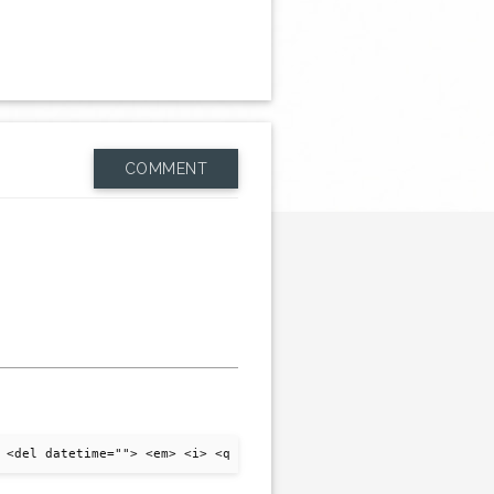
COMMENT
 <del datetime=""> <em> <i> <q cite=""> <strike> <strong>