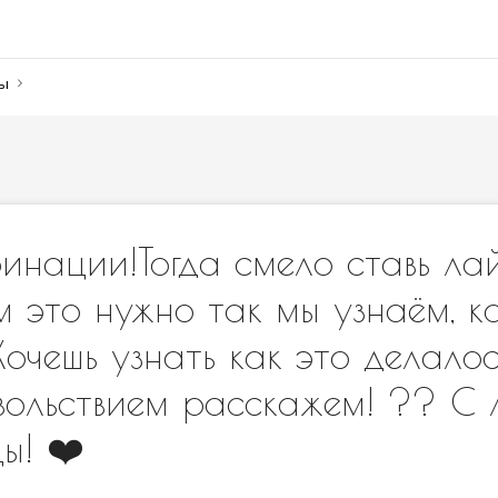
ны
инации!Тогда смело ставь лайк
м это нужно так мы узнаём, к
Хочешь узнать как это делало
вольствием расскажем! ?? С 
ы! ❤️