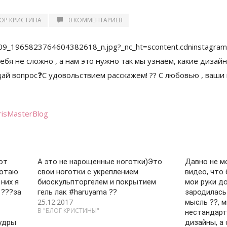
ОР КРИСТИНА
0 КОММЕНТАРИЕВ
risMasterBlog
от
А это не нарощенные ноготки)Это
Давно не м
ботаю
свои ноготки с укреплением
видео, что 
 них я
биоскульпторгелем и покрытием
мои руки д
??‍?за
гель лак #haruyama ??
зародилась
25.12.2017
мысль ??, 
В "БЛОГ КРИСТИНЫ"
нестандарт
пудры
дизайны, а