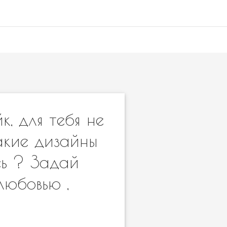
, для тебя не
акие дизайны
сь ? Задай
любовью ,