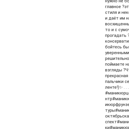
нужно не б
главное ?э
стиля и не
и даёт им 
восхищенны
то и с сум
прогадать 
консервати
бойтесь бы
уверенными 
решительно
поймаете н
взгляды ?Ч
прекрасная
пальчики с
ленте!)✨ . . . . . 
#маникюрц
нтр#маник
икюрфрунз
туры#мани
октябрьск
спект#ман
ки#маникю