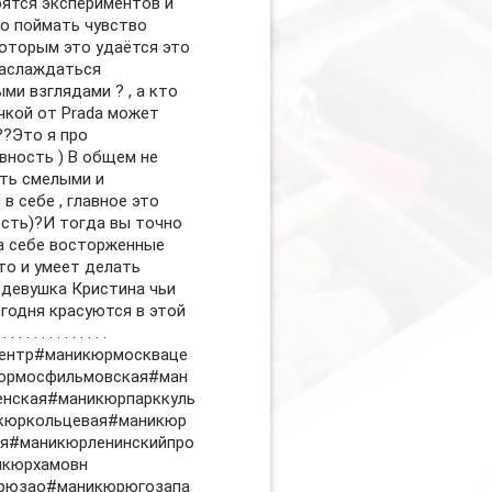
оятся экспериментов и
то поймать чувство
которым это удаётся это
наслаждаться
ми взглядами ? , а кто
очкой от Prada может
??Это я про
вность ) В общем не
ть смелыми и
в себе , главное это
сть)?И тогда вы точно
а себе восторженные
то и умеет делать
 девушка Кристина чьи
егодня красуются в этой
. . . . . . . . . . . .
ентр#маникюрмоскваце
юрмосфильмовская#ман
енская#маникюрпарккуль
кюркольцевая#маникюр
ая#маникюрленинскийпро
икюрхамовн
рюзао#маникюрюгозапа