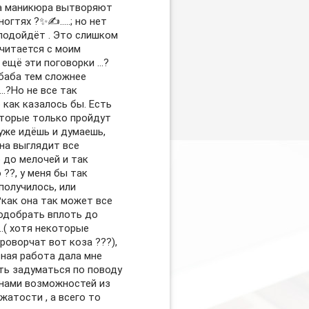
а маникюра вытворяют
ногтях ?✨✍️…..; но нет
 подойдёт . Это слишком
читается с моим
 ещё эти поговорки …?
баба тем сложнее
…?Но не все так
 как казалось бы. Есть
торые только пройдут
 уже идёшь и думаешь,
она выглядит все
 до мелочей и так
??, у меня бы так
получилось, или
?как она так может все
одобрать вплоть до
…( хотя некоторые
роворчат вот коза ???),
сная работа дала мне
ь задуматься по поводу
нами возможностей из
жатости , а всего то