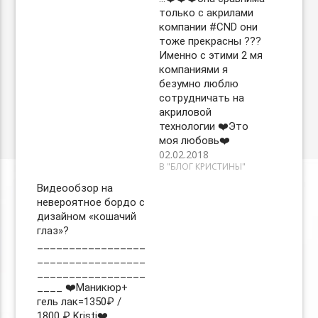
только с акрилами
компании #CND они
тоже прекрасны ??‍?
Именно с этими 2 мя
компаниями я
безумно люблю
сотрудничать на
акриловой
технологии ❤️Это
моя любовь❤️
02.02.2018
В "БЛОГ КРИСТИНЫ"
Видеообзор на
невероятное бордо с
дизайном «кошачий
глаз»?
_________________
_________________
_________________
____ ❤️Маникюр+
гель лак=1350₽ /
1800 ₽ Kristi❤️