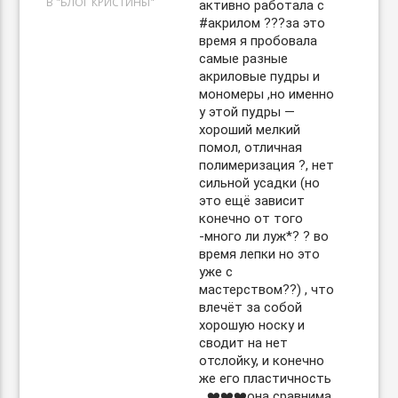
В "БЛОГ КРИСТИНЫ"
активно работала с
#акрилом ??‍?за это
время я пробовала
самые разные
акриловые пудры и
мономеры ,но именно
у этой пудры —
хороший мелкий
помол, отличная
полимеризация ?, нет
сильной усадки (но
это ещё зависит
конечно от того
-много ли луж*? ? во
время лепки но это
уже с
мастерством??) , что
влечёт за собой
хорошую носку и
сводит на нет
отслойку, и конечно
же его пластичность
…❤️❤️❤️она сравнима