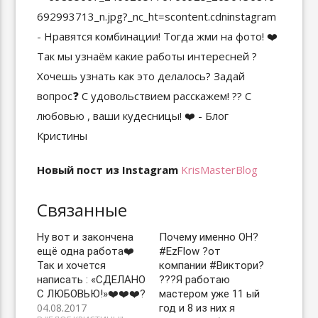
Новый пост из Instagram
KrisMasterBlog
Связанные
Ну вот и закончена
Почему именно ОН?
ещё одна работа❤️
#EzFlow ?от
Так и хочется
компании #Виктори?
написать : «СДЕЛАНО
??‍?Я работаю
С ЛЮБОВЬЮ!»❤️❤️❤️?
мастером уже 11 ый
04.08.2017
год и 8 из них я