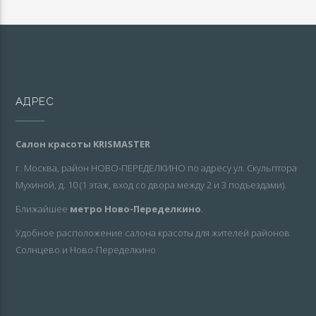
АДРЕС
Салон красоты KRISMASTER
г. Москва, район НОВО-ПЕРЕДЕЛКИНО по адресу ул. Скульптора
Мухиной, д. 10 (1 этаж, вход со двора между 2 и 3 подъездами).
Ближайшее
метро Ново-Переделкино
.
Удобное расположение салона красоты для жителей районов
Солнцево и Ново-Переделкино