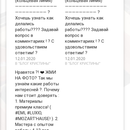
(кольцевая линия)
(кольцевая линия)
————————————
————————————
————————— ?
————————— ?
Хочешь узнать как
Хочешь узнать как
делались
делались
работы???‍? Задавай
работы???‍? Задавай
вопрос в
вопрос в
комментариях ! ? С
комментариях ! ? С
удовольствием
удовольствием
ответим! ?
ответим! ?
12.01.2020
12.01.2020
В "БЛОГ КРИСТИНЫ"
В "БЛОГ КРИСТИНЫ"
Нравятся ?! ❤️ ЖМИ
НА ФОТО? Так мы
узнаём какие работы
интересней ?. Почему
нам стоит доверять :
1. Материалы
премиум класса! (
#EMI, #LUXIO,
#MOZART’HAUSE! ). 2.
Мастера с опытом