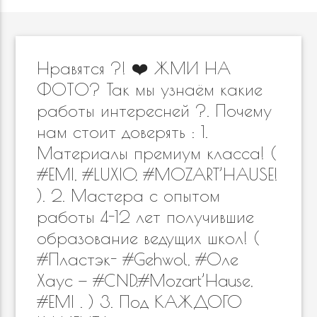
Нравятся ?! ❤️ ЖМИ НА
ФОТО? Так мы узнаём какие
работы интересней ?. Почему
нам стоит доверять : 1.
Материалы премиум класса! (
#EMI, #LUXIO, #MOZART’HAUSE!
). 2. Мастера с опытом
работы 4-12 лет получившие
образование ведущих школ! (
#Пластэк- #Gehwol, #Оле
Хаус — #CND,#Mozart’Hause,
#EMI . ) 3. Под КАЖДОГО