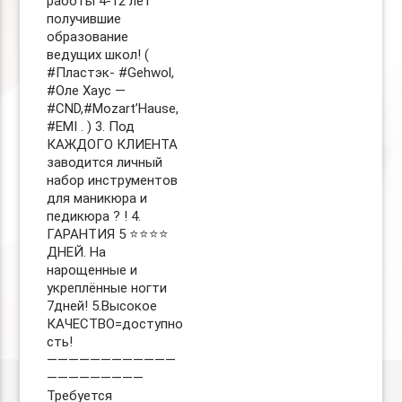
работы 4-12 лет
получившие
образование
ведущих школ! (
#Пластэк- #Gehwol,
#Оле Хаус —
#CND,#Mozart’Hause,
#EMI . ) 3. Под
КАЖДОГО КЛИЕНТА
заводится личный
набор инструментов
для маникюра и
педикюра ? ! 4.
ГАРАНТИЯ 5 ⭐️⭐️⭐️⭐️
ДНЕЙ. На
нарощенные и
укреплённые ногти
7дней! 5.Высокое
КАЧЕСТВО=доступно
сть!
————————————
—————————
Требуется