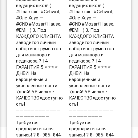
ведущих школ! (
ведущих школ! (
#Пластэк- #Gehwol,
#Пластэк- #Gehwol,
#Оле Хаус —
#Оле Хаус —
#CND,#Mozart’Hause,
#CND,#Mozart’Hause,
#EMI . ) 3. Под
#EMI . ) 3. Под
КАЖДОГО КЛИЕНТА
КАЖДОГО КЛИЕНТА
заводится личный
заводится личный
набор инструментов
набор инструментов
для маникюра и
для маникюра и
педикюра ? ! 4.
педикюра ? ! 4.
ГАРАНТИЯ 5 ⭐️⭐️⭐️⭐️
ГАРАНТИЯ 5 ⭐️⭐️⭐️⭐️
ДНЕЙ. На
ДНЕЙ. На
нарощенные и
нарощенные и
укреплённые ногти
укреплённые ногти
7дней! 5.Высокое
7дней! 5.Высокое
КАЧЕСТВО=доступно
КАЧЕСТВО=доступно
сть!
сть!
————————————
————————————
—————————
—————————
Требуется
Требуется
предварительная
предварительная
запись! ? 8- 985- 844-
запись! ? 8- 985- 844-