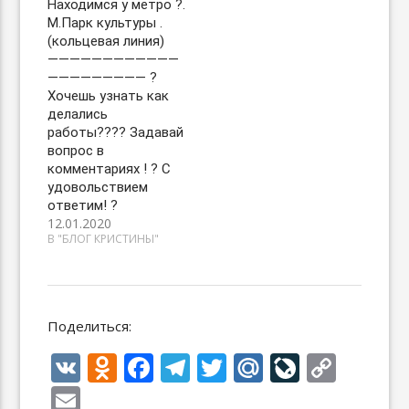
Находимся у метро ?.
М.Парк культуры .
(кольцевая линия)
————————————
————————— ?
Хочешь узнать как
делались
работы???‍? Задавай
вопрос в
комментариях ! ? С
удовольствием
ответим! ?
12.01.2020
В "БЛОГ КРИСТИНЫ"
Поделиться:
V
O
F
T
T
M
Li
C
K
d
ac
el
w
ai
v
o
E