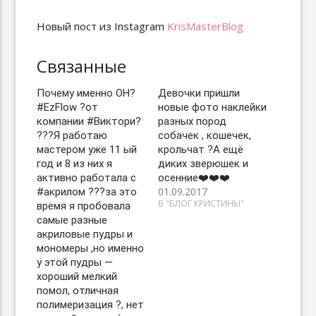
Новый пост из Instagram
KrisMasterBlog
Связанные
Почему именно ОН?
Девочки пришли
#EzFlow ?от
новые фото наклейки
компании #Виктори?
разных пород
??‍?Я работаю
собачек , кошечек,
мастером уже 11 ый
крольчат ?А ещё
год и 8 из них я
диких зверюшек и
активно работала с
осенние❤️❤️❤️
01.09.2017
#акрилом ??‍?за это
В "БЛОГ КРИСТИНЫ"
время я пробовала
самые разные
акриловые пудры и
мономеры ,но именно
у этой пудры —
хороший мелкий
помол, отличная
полимеризация ?, нет