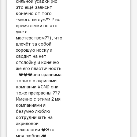
сильной усадки (но
это ещё зависит
конечно от того
-много ли луж*? ? во
время лепки но это
уже с
мастерством??) , что
влечёт за собой
хорошую носку и
сводит на нет
отслойку, и конечно
же его пластичность
…❤️❤️❤️она сравнима
только с акрилами
компании #CND они
тоже прекрасны ??‍?
Именно с этими 2 мя
компаниями я
безумно люблю
сотрудничать на
акриловой
технологии ❤️Это
моя любовь❤️