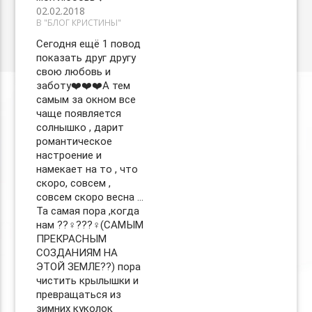
02.02.2018
В "БЛОГ КРИСТИНЫ"
Сегодня ещё 1 повод
показать друг другу
свою любовь и
заботу❤️❤️❤️А тем
самым за окном все
чаще появляется
солнышко , дарит
романтическое
настроение и
намекает на то , что
скоро, совсем ,
совсем скоро весна …
Та самая пора ,когда
нам ??‍♀️???‍♀️(САМЫМ
ПРЕКРАСНЫМ
СОЗДАНИЯМ НА
ЭТОЙ ЗЕМЛЕ??) пора
чистить крылышки и
превращаться из
зимних куколок