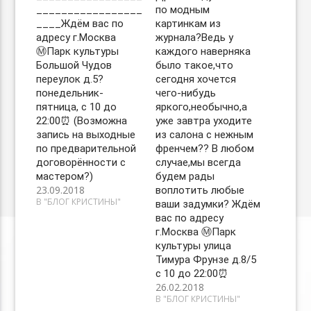
_________________
по модным
____Ждём вас по
картинкам из
адресу г.Москва
журнала?Ведь у
Ⓜ️Парк культуры
каждого наверняка
Большой Чудов
было такое,что
переулок д.5?
сегодня хочется
понедельник-
чего-нибудь
пятница, с 10 до
яркого,необычно,а
22:00⏰ (Возможна
уже завтра уходите
запись на выходные
из салона с нежным
по предварительной
френчем?? В любом
договорённости с
случае,мы всегда
мастером?)
будем рады
23.09.2018
воплотить любые
В "БЛОГ КРИСТИНЫ"
ваши задумки? Ждём
вас по адресу
г.Москва Ⓜ️Парк
культуры улица
Тимура Фрунзе д.8/5
с 10 до 22:00⏰
26.02.2018
В "БЛОГ КРИСТИНЫ"