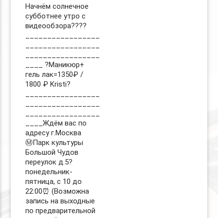
Начнём солнечное
субботнее утро с
видеообзора????
_________________
_________________
_________________
____ ?Маникюр+
гель лак=1350₽ /
1800 ₽ Kristi?
_________________
_________________
_________________
____Ждём вас по
адресу г.Москва
Ⓜ️Парк культуры
Большой Чудов
переулок д.5?
понедельник-
пятница, с 10 до
22:00⏰ (Возможна
запись на выходные
по предварительной