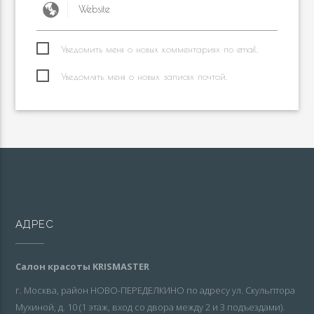
Уведомить меня о новых комментариях по email.
Уведомлять меня о новых записях почтой.
АДРЕС
Салон красоты KRISMASTER
г. Москва, район НОВО-ПЕРЕДЕЛКИНО по адресу ул. Скульптора
Мухиной, д. 10 (1 этаж, вход со двора между 2 и 3 подъездами).