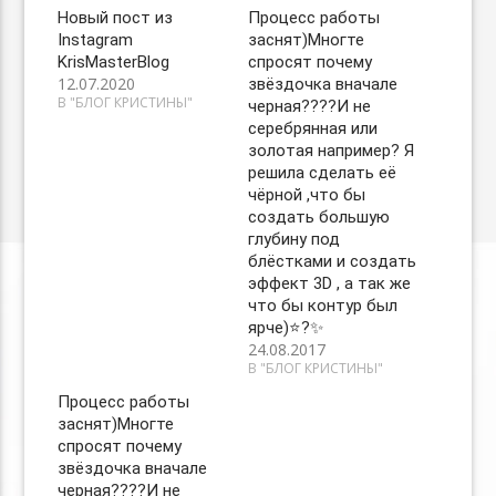
Новый пост из
Процесс работы
Instagram
заснят)Многте
KrisMasterBlog
спросят почему
12.07.2020
звёздочка вначале
В "БЛОГ КРИСТИНЫ"
черная????И не
серебрянная или
золотая например? Я
решила сделать её
чёрной ,что бы
создать большую
глубину под
блёстками и создать
эффект 3D , а так же
что бы контур был
ярче)⭐️?✨
24.08.2017
В "БЛОГ КРИСТИНЫ"
Процесс работы
заснят)Многте
спросят почему
звёздочка вначале
черная????И не