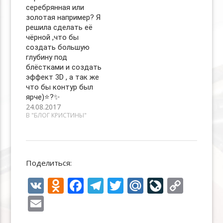
серебрянная или
золотая например? Я
решила сделать её
чёрной ,что бы
создать большую
глубину под
блёстками и создать
эффект 3D , а так же
что бы контур был
ярче)⭐️?✨
24.08.2017
В "БЛОГ КРИСТИНЫ"
Поделиться:
V
O
F
T
T
M
Li
C
K
d
ac
el
w
ai
v
o
E
n
e
e
itt
l.
eJ
p
m