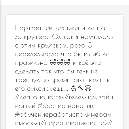
Портретная техника и лепка
зd кружево. Ох как я научилась
с этим кружевом, раза 3
переделывала что бы изгиб лёг
правильно 🤣🤣🤣 и всё это
сделать так что бы гель не
треснул во время того пока ты
его фиксируешь…. 💪🔨😃
#лепкананогтях#гелевыйдизайн
ногтей #росписьнаногтях
#обучениеработысполимерам
имосква#наращиваниеногтей#