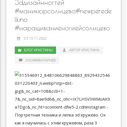
3dдизайнногтей
#маникюрсолнцево#newperede
lkino
#наращиваниеногиейсолнцево
ОТ 15.11.2022
БЛОГ КРИСТИНЫ
АВТОР КРИСТИНА
0 КОММЕНТАРИЕВ