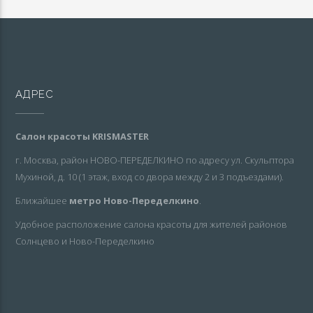
АДРЕС
Салон красоты KRISMASTER
г. Москва, район НОВО-ПЕРЕДЕЛКИНО по адресу ул. Скульптора
Мухиной, д. 10 (1 этаж, вход со двора между 2 и 3 подъездами).
Ближайшее
метро Ново-Переделкино
.
Удобное расположение салона красоты для жителей районов
Солнцево и Ново-Переделкино