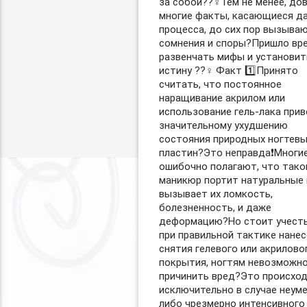
за собой??‍♀️Тем не менее, до
многие факты, касающиеся д
процесса, до сих пор вызыва
сомнения и споры?Пришло вр
развенчать мифы и установит
истину ??‍♀️ Факт 1️⃣Принято
считать, что постоянное
наращивание акрилом или
использование гель-лака прив
значительному ухудшению
состояния природных ногтевы
пластин?Это неправда❗️Многи
ошибочно полагают, что тако
маникюр портит натуральные 
вызывает их ломкость,
болезненность, и даже
деформацию?Но стоит учесть
при правильной тактике нанес
снятия гелевого или акрилово
покрытия, ногтям невозможн
причинить вред?Это происхо
исключительно в случае неум
либо чрезмерно интенсивного