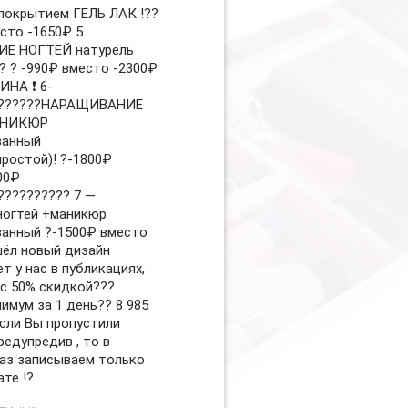
 покрытием ГЕЛЬ ЛАК !??
есто -1650₽ 5
ИЕ НОГТЕЙ натурель
? ? -990₽ вместо -2300₽
НА ❗ 6-
???????НАРАЩИВАНИЕ
АНИКЮР
ванный
остой)! ?-1800₽
00₽
?????????? 7 —
ногтей +маникюр
анный ?-1500₽ вместо
шёл новый дизайн
т у нас в публикациях,
 с 50% скидкой???
имум за 1 день?? 8 985
Если Вы пропустили
редупредив , то в
аз записываем только
те !?