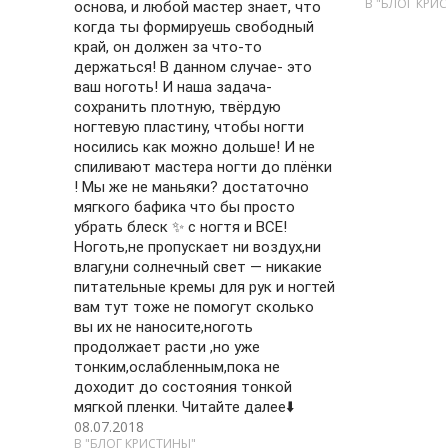
В "БЛОГ КРИ
основа, и любой мастер знает, что
когда ты формируешь свободный
край, он должен за что-то
держаться! В данном случае- это
ваш ноготь! И наша задача-
сохранить плотную, твёрдую
ногтевую пластину, чтобы ногти
носились как можно дольше! И не
спиливают мастера ногти до плёнки
! Мы же не маньяки? достаточно
мягкого бафика что бы просто
убрать блеск ✨ с ногтя и ВСЕ!
Ноготь,не пропускает ни воздух,ни
влагу,ни солнечный свет — никакие
питательные кремы для рук и ногтей
вам тут тоже не помогут сколько
вы их не наносите,ноготь
продолжает расти ,но уже
тонким,ослабленным,пока не
доходит до состояния тонкой
мягкой пленки. Читайте далее⬇️
08.07.2018
В "БЛОГ КРИСТИНЫ"