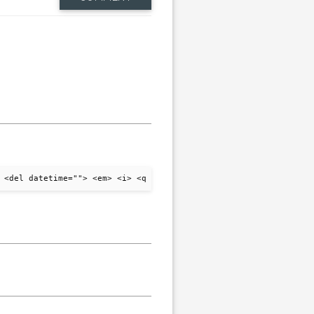
 <del datetime=""> <em> <i> <q cite=""> <strike> <strong>