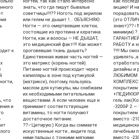
вольно
ногтей, так как стало интересно
как послед
анного
знать, что где пишут бывалые
акцию! И н
ют
советчицы!!!?? Ноготь под акрилом
порадоват
емя
или гелем не дышит !…. ОБЪЯСНЯЮ:
(это ОТЛИ
ь
Ногти — это омертвевшие клетки,
знают)??‍♀❗
состоящие из протеина и кератина.
минимум) ?
Ногти, как и волосы — НЕ ДЫШАТ,
ГАРАНТИЕ
это медицинский факт!!! Как может
РАБОТУ и х
одит к
ороговевшая ткань дышать?
?!!! Мы см
Единственная живая часть ногтей —
удивлять ,а
х
это матрикс (корень ногтей).
отработать
е
Питание ногтей происходит через
дизайны и 
й
капилляры в зоне под кутикулой
ЛЮБИМОМ Д
ногти,
(матриксе), поэтому, пользуясь
КОМПЛЕКС!
маслом для кутикулы, мы снабжаем
покрытием 
их необходимыми питательными
+ПЕДИКЮР 
, что
веществами. А если человек еще и
гель лак(Ко
ения и
принимает соответствующие
-3200₽ 2 —
го
витамины, то ногти получают
покрытием г
о
достаточное питание.
вместо -2
дит
??‍♂Цитирую:) Когда вы снимаете
медицински
елого
искуственные ногти , видите под
лечебным п
ними пальцы с тонкими мягкими
вместо -2