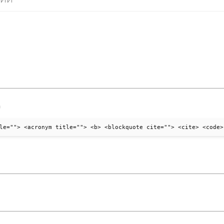
:
le=""> <acronym title=""> <b> <blockquote cite=""> <cite> <code>