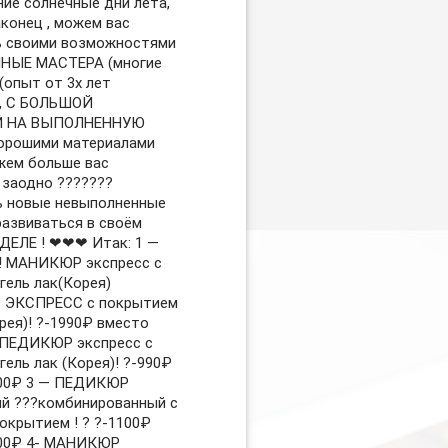
ние солнечные дни лета,
аконец , можем вас
ь своими возможностями
ЧНЫЕ МАСТЕРА (многие
(опыт от 3х лет
 , C БОЛЬШОЙ
Й НА ВЫПОЛНЕННУЮ
орошими материалами
ожем больше вас
 заодно ??‍???‍??
 новые невыполненные
развиваться в своём
ЕЛЕ ! ❤❤❤ Итак: 1 —
 МАНИКЮР экспресс с
гель лак(Корея)
ЭКСПРЕСС с покрытием
рея)! ?-1990₽ вместо
 ПЕДИКЮР экспресс с
ель лак (Корея)! ?-990₽
100₽ 3 — ПЕДИКЮР
й ??‍?комбинированный с
окрытием ! ? ?-1100₽
300₽ 4- МАНИКЮР