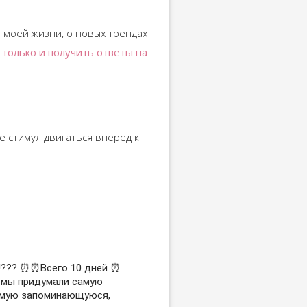
з моей жизни, о новых трендах
только и получить ответы на
е стимул двигаться вперед к
!??? ⏰⏰Всего 10 дней ⏰
 мы придумали самую
амую запоминающуюся,