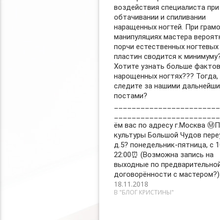
воздействия специалиста при
обтачивании и спиливании
наращенных ногтей. При грам
манипуляциях мастера вероят
порчи естественных ногтевых
пластин сводится к минимуму
Хотите узнать больше фактов
нарощенных ногтях??? Тогда,
следите за нашими дальнейш
постами?
________________________
_______________________
ём вас по адресу г.Москва Ⓜ️
культуры Большой Чудов пере
д.5? понедельник-пятница, с 1
22:00⏰ (Возможна запись на
выходные по предварительно
договорённости с мастером?)
18.11.2018
В "БЛОГ КРИСТИНЫ"