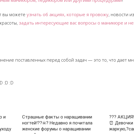
енным маникюром, педикюром или другими процедурами
!
ут вы можете
узнать об акциях, которые я провожу
, новости и
 красоты,
задать интересующие вас вопросы о маникюре и не 
нение поставленных перед собой задач — это то, что дает мн
D :D :D
о и
Страшные факты о наращивании
??? АКЦИЯ
ногтей!??☠? Недавно я почитала
⏰ Девочки
уходу
женские форумы о наращивании
жаркую,?с