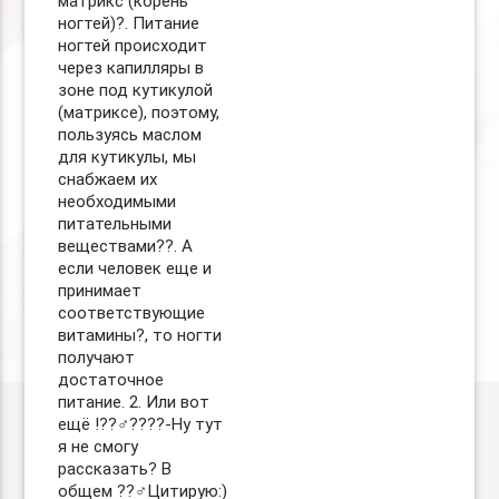
матрикс (корень
ногтей)?. Питание
ногтей происходит
через капилляры в
зоне под кутикулой
(матриксе), поэтому,
пользуясь маслом
для кутикулы, мы
снабжаем их
необходимыми
питательными
веществами??. А
если человек еще и
принимает
соответствующие
витамины?, то ногти
получают
достаточное
питание. 2. Или вот
ещё !??‍♂️??‍??-Ну тут
я не смогу
рассказать? В
общем ??‍♂️Цитирую:)