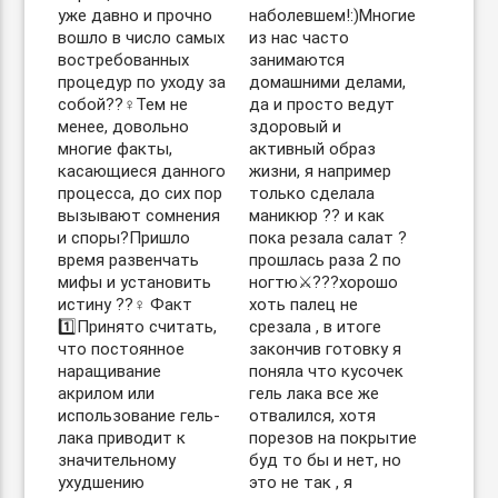
уже давно и прочно
наболевшем!:)Многие
вошло в число самых
из нас часто
востребованных
занимаются
процедур по уходу за
домашними делами,
собой??‍♀️Тем не
да и просто ведут
менее, довольно
здоровый и
многие факты,
активный образ
касающиеся данного
жизни, я например
процесса, до сих пор
только сделала
вызывают сомнения
маникюр ?? и как
и споры?Пришло
пока резала салат ?
время развенчать
прошлась раза 2 по
мифы и установить
ногтю⚔️???хорошо
истину ??‍♀️ Факт
хоть палец не
1️⃣Принято считать,
срезала , в итоге
что постоянное
закончив готовку я
наращивание
поняла что кусочек
акрилом или
гель лака все же
использование гель-
отвалился, хотя
лака приводит к
порезов на покрытие
значительному
буд то бы и нет, но
ухудшению
это не так , я