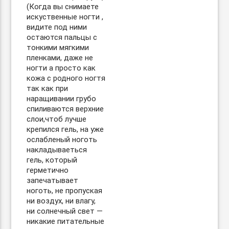
(Когда вы снимаете
искуственные ногти ,
видите под ними
остаются пальцы с
тонкими мягкими
пленками, даже не
ногти а просто как
кожа с родного ногтя
так как при
наращивании грубо
спиливаются верхние
слои,чтоб лучше
крепился гель, на уже
ослабленый ноготь
накладываеться
гель, который
герметично
запечатывает
ноготь, не пропуская
ни воздух, ни влагу,
ни солнечный свет —
никакие питательные