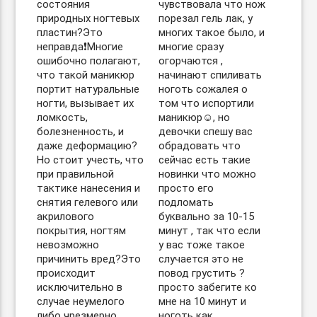
состояния
чувствовала что нож
природных ногтевых
порезал гель лак, у
пластин?Это
многих такое было, и
неправда❗️Многие
многие сразу
ошибочно полагают,
огорчаются ,
что такой маникюр
начинают спиливать
портит натуральные
ноготь сожалея о
ногти, вызывает их
том что испортили
ломкость,
маникюр☺️, но
болезненность, и
девочки спешу вас
даже деформацию?
обрадовать что
Но стоит учесть, что
сейчас есть такие
при правильной
новинки что можно
тактике нанесения и
просто его
снятия гелевого или
подломать
акрилового
буквально за 10-15
покрытия, ногтям
минут , так что если
невозможно
у вас тоже такое
причинить вред?Это
случается это не
происходит
повод грустить ?
исключительно в
просто забегите ко
случае неумелого
мне на 10 минут и
либо чрезмерно
ноготь как