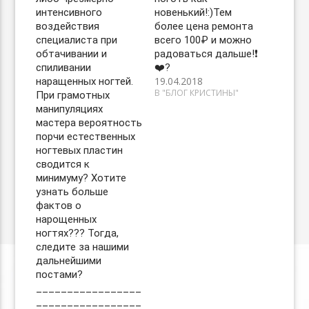
интенсивного
новенький!:)Тем
воздействия
более цена ремонта
специалиста при
всего 100₽ и можно
обтачивании и
радоваться дальше!❗️
спиливании
❤️?
19.04.2018
наращенных ногтей.
В "БЛОГ КРИСТИНЫ"
При грамотных
манипуляциях
мастера вероятность
порчи естественных
ногтевых пластин
сводится к
минимуму? Хотите
узнать больше
фактов о
нарощенных
ногтях??? Тогда,
следите за нашими
дальнейшими
постами?
_________________
_________________