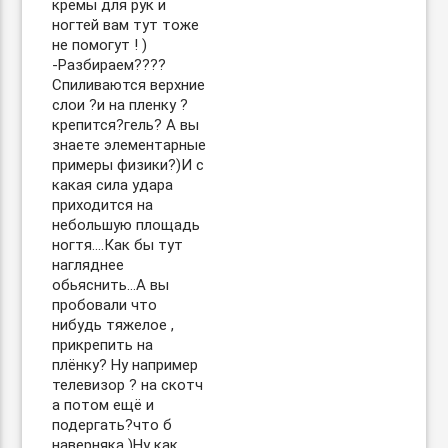
кремы для рук и
ногтей вам тут тоже
не помогут ! )
-Разбираем??‍??
Спиливаются верхние
слои ?и на пленку ?
крепится?гель? А вы
знаете элементарные
примеры физики?)И с
какая сила удара
приходится на
небольшую площадь
ногтя….Как бы тут
нагляднее
обьяснить…А вы
пробовали что
нибудь тяжелое ,
прикрепить на
плёнку? Ну например
телевизор ? на скотч
а потом ещё и
подергать?что б
наверняка )Ну как