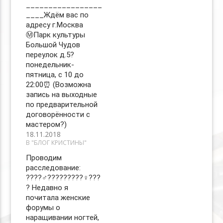
_________________
____Ждём вас по
адресу г.Москва
Ⓜ️Парк культуры
Большой Чудов
переулок д.5?
понедельник-
пятница, с 10 до
22:00⏰ (Возможна
запись на выходные
по предварительной
договорённости с
мастером?)
18.11.2018
В "БЛОГ КРИСТИНЫ"
Проводим
расследование:
????‍♂️?????????‍♀️??‍?
? Недавно я
почитала женские
форумы о
наращивании ногтей,