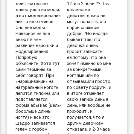
действительно
12, и в 2 ночи ?? Так
давно ушло из моды,
как многие
а вот моделирование
действительно не
никто не отменял.
могут попасть, а я
Оно вне моды.
порой слишком
Наверное не все
добрая ?Но иногда
знают в чем
бывает так,что
различие нарощки и
девочка очень
моделирования.
просит записать
Попробую
ее,потому что она
объяснить. Хотя тут
хочет именно ко мне
сами термины за
за конкретными
себя говорят. При
ногтями или по
«наращивании» на
отзывам,или просто
натуральный ноготь
по совету подруги , и
лепится типсина или
в итоге,отменяет
подставляется
свою запись день в
форма абы как (цель-
день, или вообще не
бооольше длины
приходит , и
ногтя) и все это
получается, что я
щедро заливается
другим девочкам
гелем с горбом
отказала, и 2-3 часа