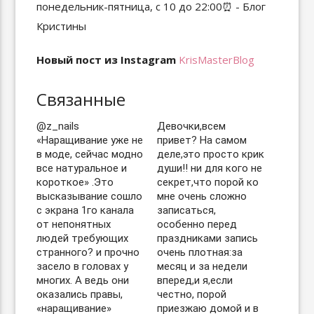
Новый пост из Instagram
KrisMasterBlog
Связанные
@z_nails
Девочки,всем
«Наращивание уже не
привет? На самом
в моде, сейчас модно
деле,это просто крик
все натуральное и
души‼️ ни для кого не
короткое» .Это
секрет,что порой ко
высказывание сошло
мне очень сложно
с экрана 1го канала
записаться,
от непонятных
особенно перед
людей требующих
праздниками запись
странного? и прочно
очень плотная:за
засело в головах у
месяц и за недели
многих. А ведь они
вперед,и я,если
оказались правы,
честно, порой
«наращивание»
приезжаю домой и в