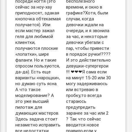
посреди ногтя (это
бесполезного
сейчас за ноу-хау
времени, и окно в
приподносят, эдакая
графике?Хотя, были
кнопочка обтекаемая
случаи, когда
получается). Или
девочки ждали на
если мастер зажал
очереди, и я звонила
геля для любимой
за час, и некоторые
клиентки,
девочки убегали с
получаются плоские
пар, чтобы привести
«лопатки», шире
в порядок ручки!????
фаланги. Но и такие
И это действительно
спросом пользуются,
девушки-супергерои
да-да). Есть еще
!!! ❤❤❤Я сама если
варианты «нарощки»,
на минут 15-20 или 30
но думаю суть ясна.
могу задерживаюсь
А что такое
или встреваю в
моделирование? А
пробку,то всегда
это уже высший
стараюсь
пилотаж для
предупредить
думающих мастеров.
заранее за час или 2
Здесь задача стоит
? Так что сейчас
незаметно исправить
вводится новое
все недостатки
правило,если у