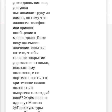
дожидаясь сигнала,
девушка
вытаскивает руку из
лампы, потому что
зазвонил телефон
или пришло
сообщение в
мессенджер. Даже
секунда имеет
значение: если вы
хотите, чтобы
гелевое покрытие
держалось столько,
сколько ему
положено, и не
портило ноготь, то
критически важно
полностью
высушивать каждый
слой? Ждём вас по
адресу г.Москва
Ⓜ️Парк культуры