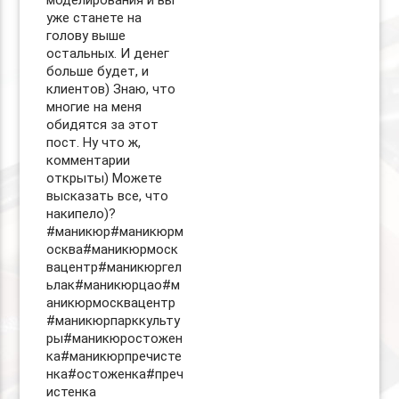
моделирования и вы
уже станете на
голову выше
остальных. И денег
больше будет, и
клиентов) Знаю, что
многие на меня
обидятся за этот
пост. Ну что ж,
комментарии
открыты) Можете
высказать все, что
накипело)?
#маникюр#маникюрм
осква#маникюрмоск
вацентр#маникюргел
ьлак#маникюрцао#м
аникюрмосквацентр
#маникюрпарккульту
ры#маникюростожен
ка#маникюрпречисте
нка#остоженка#преч
истенка