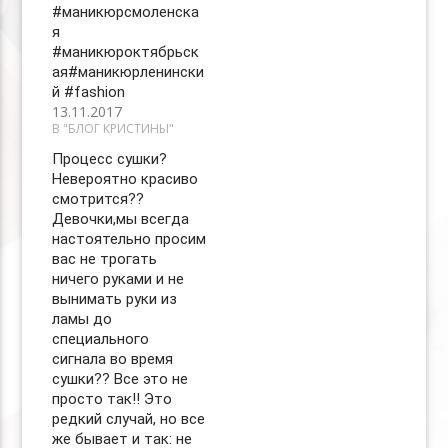
#маникюрсмоленска
я
#маникюроктябрьск
ая#маникюрленински
й #fashion
13.11.2017
В "БЛОГ КРИСТИНЫ"
Процесс сушки?
Невероятно красиво
смотрится??
Девочки,мы всегда
настоятельно просим
вас не трогать
ничего руками и не
вынимать руки из
ламы до
специального
сигнала во время
сушки?? Все это не
просто так‼️ Это
редкий случай, но все
же бывает и так: не