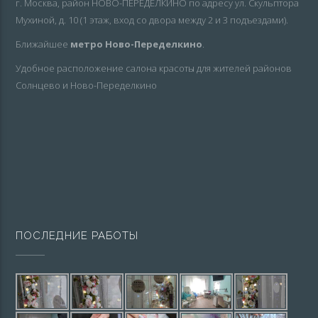
г. Москва, район НОВО-ПЕРЕДЕЛКИНО по адресу ул. Скульптора
Мухиной, д. 10 (1 этаж, вход со двора между 2 и 3 подъездами).
Ближайшее
метро Ново-Переделкино
.
Удобное расположение салона красоты для жителей районов
Солнцево и Ново-Переделкино
ПОСЛЕДНИЕ РАБОТЫ