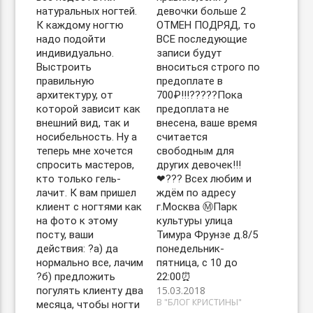
натуральных ногтей.
девочки больше 2
К каждому ногтю
ОТМЕН ПОДРЯД, то
надо подойти
ВСЕ последующие
индивидуально.
записи будут
Выстроить
вноситься строго по
правильную
предоплате в
архитектуру, от
700₽!!!?????Пока
которой зависит как
предоплата не
внешний вид, так и
внесена, ваше время
носибельность. Ну а
считается
теперь мне хочется
свободным для
спросить мастеров,
других девочек!!!
кто только гель-
❤??? Всех любим и
лачит. К вам пришел
ждём по адресу
клиент с ногтями как
г.Москва Ⓜ️Парк
на фото к этому
культуры улица
посту, ваши
Тимура Фрунзе д.8/5
действия: ?а) да
понедельник-
нормально все, лачим
пятница, с 10 до
?б) предложить
22:00⏰
15.03.2018
погулять клиенту два
В "БЛОГ КРИСТИНЫ"
месяца, чтобы ногти