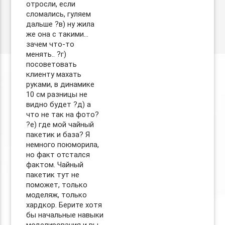
отросли, если
сломались, гуляем
дальше ?в) ну жила
же она с такими…
зачем что-то
менять.. ?г)
посоветовать
клиенту махать
руками, в динамике
10 см разницы не
видно будет ?д) а
что не так на фото?
?е) где мой чайный
пакетик и база? Я
немного поюморила,
но факт отстался
фактом. Чайный
пакетик тут не
поможет, только
моделяж, только
хардкор. Берите хотя
бы начальные навыки