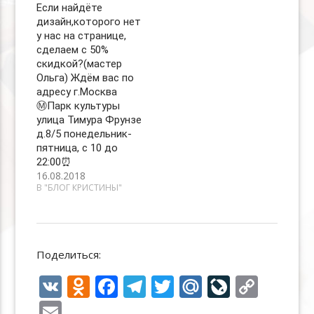
Если найдёте
дизайн,которого нет
у нас на странице,
сделаем с 50%
скидкой?(мастер
Ольга) Ждём вас по
адресу г.Москва
Ⓜ️Парк культуры
улица Тимура Фрунзе
д.8/5 понедельник-
пятница, с 10 до
22:00⏰
16.08.2018
В "БЛОГ КРИСТИНЫ"
Поделиться:
V
O
F
T
T
M
Li
C
K
d
ac
el
w
ai
v
o
E