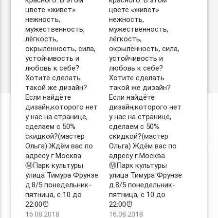
красного. В этом
красного. В этом
цвете «живет»
цвете «живет»
нежность,
нежность,
мужественность,
мужественность,
лёгкость,
лёгкость,
окрылённость, сила,
окрылённость, сила,
устойчивость и
устойчивость и
любовь к себе?
любовь к себе?
Хотите сделать
Хотите сделать
такой же дизайн?
такой же дизайн?
Если найдёте
Если найдёте
дизайн,которого нет
дизайн,которого нет
у нас на странице,
у нас на странице,
сделаем с 50%
сделаем с 50%
скидкой?(мастер
скидкой?(мастер
Ольга) Ждём вас по
Ольга) Ждём вас по
адресу г.Москва
адресу г.Москва
Ⓜ️Парк культуры
Ⓜ️Парк культуры
улица Тимура Фрунзе
улица Тимура Фрунзе
д.8/5 понедельник-
д.8/5 понедельник-
пятница, с 10 до
пятница, с 10 до
22:00⏰
22:00⏰
16.08.2018
16.08.2018