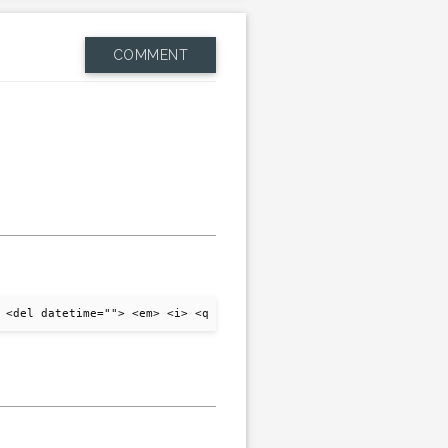
COMMENT
 <del datetime=""> <em> <i> <q cite=""> <strike> <strong>