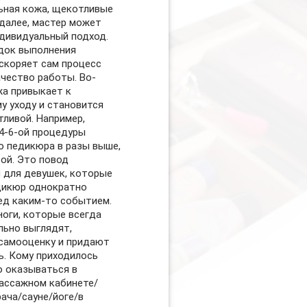
ьная кожа, щекотливые
 далее, мастер может
дивидуальный подход.
док выполнения
скоряет сам процесс
ачество работы. Во-
жа привыкает к
у уходу и становится
тливой. Например,
4-6-ой процедуры
о педикюра в разы выше,
вой. Это повод
 для девушек, которые
дикюр однократно
ед каким-то событием.
ноги, которые всегда
льно выглядят,
самооценку и придают
ь. Кому приходилось
 оказываться в
ассажном кабинете/
рача/сауне/йоге/в