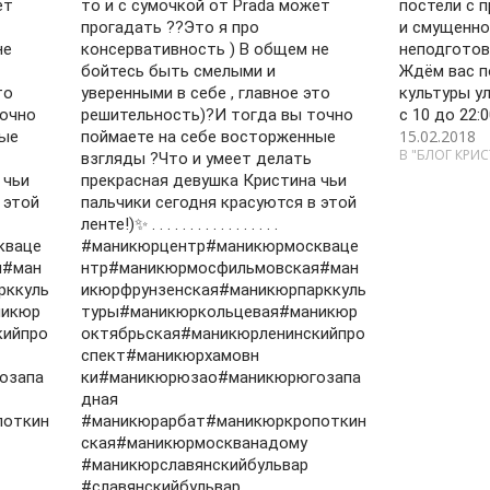
ет
то и с сумочкой от Prada может
постели с 
прогадать ??Это я про
и смущенно
не
консервативность ) В общем не
неподготов
бойтесь быть смелыми и
Ждём вас п
то
уверенными в себе , главное это
культуры у
точно
решительность)?И тогда вы точно
с 10 до 22:
15.02.2018
ные
поймаете на себе восторженные
В "БЛОГ КРИ
взгляды ?Что и умеет делать
 чьи
прекрасная девушка Кристина чьи
 этой
пальчики сегодня красуются в этой
ленте!)✨ . . . . . . . . . . . . . . . . .
кваце
#маникюрцентр#маникюрмоскваце
я#ман
нтр#маникюрмосфильмовская#ман
рккуль
икюрфрунзенская#маникюрпарккуль
никюр
туры#маникюркольцевая#маникюр
кийпро
октябрьская#маникюрленинскийпро
спект#маникюрхамовн
озапа
ки#маникюрюзао#маникюрюгозапа
дная
поткин
#маникюрарбат#маникюркропоткин
ская#маникюрмоскванадому
#маникюрславянскийбульвар
#славянскийбульвар