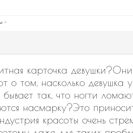
ны
зитная карточка девушки?Они
ют о том, насколько девушка 
 бывает так, что ногти ломают
аются насмарку?Это приноси
ндустрия красоты очень стре
поэтому даже для таких пробл