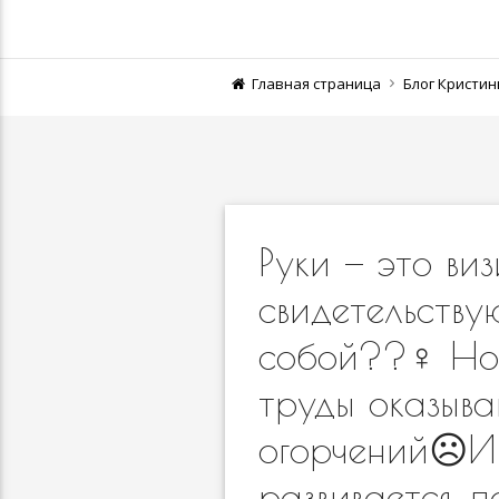
Главная страница
Блог Кристи
Руки — это ви
свидетельству
собой??‍♀️ Но
труды оказыв
огорчений☹️И
развивается, 