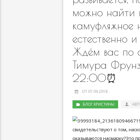
можно найти 
камуфляжное 
естественно и
Ждём вас по 
Тимура Фрунзе
22:00⏰
ОТ 07.09.2018
БЛОГ КРИСТИНЫ
АВТ