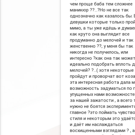
чем проще баба тем сложнее
маникюр ??…?Но не все так
однозначно как казалось бы. 
девушки которые только про
мимо, а ты уже идёшь и думае
как круто она выглядит все
продуманно до мелочей и так
женственно ??, у меня бы так
никогда не получилось, или
интересно ?как она так может
идеально подобрать вплоть 
мелочей? ?…( хотя некоторые
пройдут и проворчат вот коза 
эта интересная работа дала м
возможность задуматься по 
упущенных нами возможносте
за нашей зажатости , а всего 
нужно не боятся эксперимент
главное ?это поймать чувств
стиля и некоторым это удаёт
и даёт им наслаждаться
восхищенными взглядами ? , а