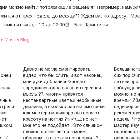
risMasterBlog
Давно не могла смонтировать
Большинств
конец
видео, что бы слить, и вот наконец
сих пор сч
мои руки добрались!Заодно
летней про
есная
зародилась одна очень интересная
заблуждени
мысль ??, многим нравятся
можно, но 
ычные
нестандартные цвета,и необычные
время✅ ❓З
отрели
дизайны, а сколько раз вы смотрели
педикюр ре
ряют
как мастера маникюра вытворяют
рекомендуе
нет
красоту на ногтях ?✨✍️…..; но нет
недель. Что
ишком
мне это не подойдёт . Это слишком
мастер изуч
сложно сосчитается с моим
особенност
и …?
образом …а ещё эти поговорки …?
основные п