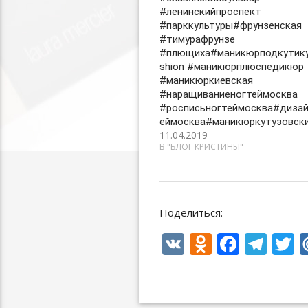
#ленинскийпроспект
#парккультуры#фрунзенская
#тимурафрунзе
#плющиха#маникюрподкутику
shion #маникюрплюспедикюр
#маникюркиевская
#наращиваниеногтеймосква
#росписьногтеймосква#дизай
еймосква#маникюркутузовск
11.04.2019
В "БЛОГ КРИСТИНЫ"
Поделиться:
V
O
F
T
T
K
d
ac
el
n
e
e
i