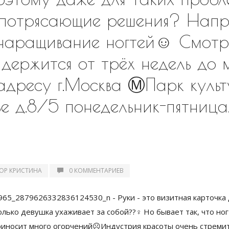
потрясающие решения? Напр
наращивание ногтей☺️ Смотр
 держится от трёх недель до
адресу г.Москва Ⓜ️Парк куль
 д.8/5 понедельник-пятница,
ОР КРИСТИНА
0 КОММЕНТАРИЕВ