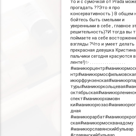
то и с сумочкой от Prada мож
прогадать ??Это я про
консервативность ) В общем 
бойтесь быть смелыми и
уверенными в себе , главное э
решительность)?И тогда вы 
поймаете на себе восторжен
взгляды ?Что и умеет делать
прекрасная девушка Кристина
пальчики сегодня красуются в
ленте!)✨ . . . . . . . . . . . . . . . . .
#маникюрцентр#маникюрмос
нтр#маникюрмосфильмовска
икюрфрунзенская#маникюрпа
туры#маникюркольцевая#ма
октябрьская#маникюрленинс
спект#маникюрхамовн
ки#маникюрюзао#маникюрюг
дная
#маникюрарбат#маникюркро
ская#маникюрмоскванадому
#маникюрславянскийбульвар
#славянскийбульвар