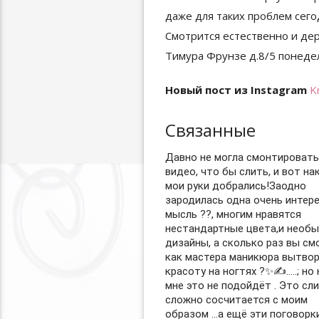
Новый пост из Instagram
K
Связанные
Давно не могла смонтировать
видео, что бы слить, и вот на
мои руки добрались!Заодно
зародилась одна очень интер
мысль ??, многим нравятся
нестандартные цвета,и необ
дизайны, а сколько раз вы см
как мастера маникюра вытво
красоту на ногтях ?✨✍️…..; но 
мне это не подойдёт . Это сл
сложно сосчитается с моим
образом …а ещё эти поговорк