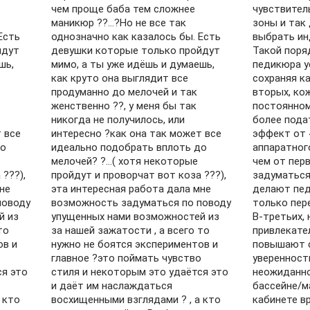
чем проще баба тем сложнее
чувствител
маникюр ??…?Но не все так
зоны и так
Есть
однозначно как казалось бы. Есть
выбрать ин
йдут
девушки которые только пройдут
Такой поря
шь,
мимо, а ты уже идёшь и думаешь,
педикюра у
как круто она выглядит все
сохраняя к
продуманно до мелочей и так
вторых, ко
женственно ??, у меня бы так
постоянном
никогда не получилось, или
более пода
 все
интересно ?как она так может все
эффект от 
до
идеально подобрать вплоть до
аппаратног
мелочей? ?…( хотя некоторые
чем от пер
???),
пройдут и проворчат вот коза ???),
задуматься
не
эта интересная работа дала мне
делают пе
поводу
возможность задуматься по поводу
только пер
й из
упущенных нами возможностей из
В-третьих, 
то
за нашей зажатости , а всего то
привлекате
ов и
нужно не боятся экспериментов и
повышают 
о
главное ?это поймать чувство
уверенност
ся это
стиля и некоторым это удаётся это
неожиданно
и даёт им наслаждаться
бассейне/м
 кто
восхищенными взглядами ? , а кто
кабинете в