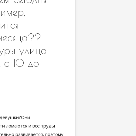
имер,
ится
 месяца??
туры улица
 с 10 до