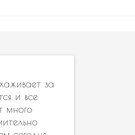
ухаживает за
ся и все
т много
мительно
ем сегодня