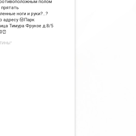
противоположным полом
 прятать
ленные ноги и руки?…?
о адресу Ⓜ️Парк
лица Тимура Фрунзе д.8/5
00⏰
СТИНЫ"