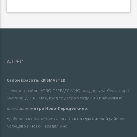
АДРЕС
Салон красоты KRISMASTER
г. Москва, район НОВО-ПЕРЕДЕЛКИНО по адресу ул. Скульптора
Мухиной, д. 10 (1 этаж, вход со двора между 2 и 3 подъездами).
Ближайшее
метро Ново-Переделкино
.
Удобное расположение салона красоты для жителей районов
Солнцево и Ново-Переделкино