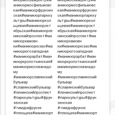
икюрмосквацентр#м
икюрмосквацентр#м
аникюрмосфильмовс
аникюрмосфильмовс
кая#маникюрфрунзен
кая#маникюрфрунзен
ская#маникюрпаркку
ская#маникюрпаркку
льтуры#маникюркол
льтуры#маникюркол
ьцевая#маникюрокт
ьцевая#маникюрокт
ябрьская#маникюрле
ябрьская#маникюрле
нинскийпроспект#ма
нинскийпроспект#ма
никюрхамовн
никюрхамовн
ки#маникюрюзао#ма
ки#маникюрюзао#ма
никюрюгозападная
никюрюгозападная
#маникюрарбат#ман
#маникюрарбат#ман
икюркропоткинская#
икюркропоткинская#
маникюрмоскванадо
маникюрмоскванадо
му
му
#маникюрславянский
#маникюрславянский
бульвар
бульвар
#славянскийбульвар
#славянскийбульвар
#ленинскийпроспект
#ленинскийпроспект
#парккультуры#фрун
#парккультуры#фрун
зенская
зенская
#тимурафрунзе
#тимурафрунзе
#плющиха#маникюрп
#плющиха#маникюрп