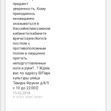
придают
уверенность. Кому
приходилось
неожиданно
оказываться в
бассейне/массажном
кабинете/кабинете
врача/сауне/йоге/в
постели с
противоположным
полом и смущенно
прятать
неподготовленные
ноги и руки?…? Ждём
вас по адресу Ⓜ️Парк
культуры улица
Тимура Фрунзе д.8/5
с 10 до 22:00⏰
15.02.2018
В "БЛОГ КРИСТИНЫ"