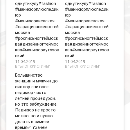
одкутикулу#fashion
одкутикулу#fashion
#маникюрплюспедик
#маникюрплюспедик
юр
юр
#маникюркиевская
#маникюркиевская
#наращиваниеногтей
#наращиваниеногтей
москва
москва
#росписьногтеймоск
#росписьногтеймоск
ва#дизайнногтеймос
ва#дизайнногтеймос
ква#маникюркутузов
ква#маникюркутузов
ский
ский
11.04.2019
11.04.2019
В "БЛОГ КРИСТИНЫ"
В "БЛОГ КРИСТИНЫ"
Большинство
женщин и мужчин до
сих пор считают
педикюр чисто
летней процедурой,
но это заблуждение.
Педикюр не просто
можно, но и нужно
делать в зимнее
время✅ ❓Зачем