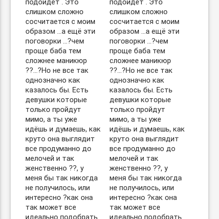
подойдёт . Это
подойдёт . Это
слишком сложно
слишком сложно
сосчитается с моим
сосчитается с моим
образом …а ещё эти
образом …а ещё эти
поговорки …?чем
поговорки …?чем
проще баба тем
проще баба тем
сложнее маникюр
сложнее маникюр
??…?Но не все так
??…?Но не все так
однозначно как
однозначно как
казалось бы. Есть
казалось бы. Есть
девушки которые
девушки которые
только пройдут
только пройдут
мимо, а ты уже
мимо, а ты уже
идёшь и думаешь, как
идёшь и думаешь, как
круто она выглядит
круто она выглядит
все продуманно до
все продуманно до
мелочей и так
мелочей и так
женственно ??, у
женственно ??, у
меня бы так никогда
меня бы так никогда
не получилось, или
не получилось, или
интересно ?как она
интересно ?как она
так может все
так может все
идеально подобрать
идеально подобрать