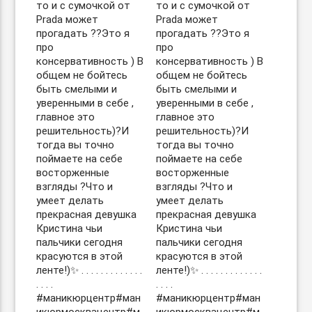
то и с сумочкой от
то и с сумочкой от
Prada может
Prada может
прогадать ??Это я
прогадать ??Это я
про
про
консервативность ) В
консервативность ) В
общем не бойтесь
общем не бойтесь
быть смелыми и
быть смелыми и
уверенными в себе ,
уверенными в себе ,
главное это
главное это
решительность)?И
решительность)?И
тогда вы точно
тогда вы точно
поймаете на себе
поймаете на себе
восторженные
восторженные
взгляды ?Что и
взгляды ?Что и
умеет делать
умеет делать
прекрасная девушка
прекрасная девушка
Кристина чьи
Кристина чьи
пальчики сегодня
пальчики сегодня
красуются в этой
красуются в этой
ленте!)✨ . . . . . . . . . . . . .
ленте!)✨ . . . . . . . . . . . . .
. . . .
. . . .
#маникюрцентр#ман
#маникюрцентр#ман