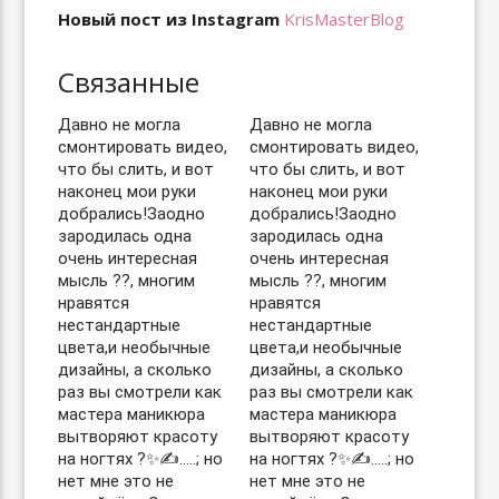
Новый пост из Instagram
KrisMasterBlog
Связанные
Давно не могла
Давно не могла
смонтировать видео,
смонтировать видео,
что бы слить, и вот
что бы слить, и вот
наконец мои руки
наконец мои руки
добрались!Заодно
добрались!Заодно
зародилась одна
зародилась одна
очень интересная
очень интересная
мысль ??, многим
мысль ??, многим
нравятся
нравятся
нестандартные
нестандартные
цвета,и необычные
цвета,и необычные
дизайны, а сколько
дизайны, а сколько
раз вы смотрели как
раз вы смотрели как
мастера маникюра
мастера маникюра
вытворяют красоту
вытворяют красоту
на ногтях ?✨✍️…..; но
на ногтях ?✨✍️…..; но
нет мне это не
нет мне это не