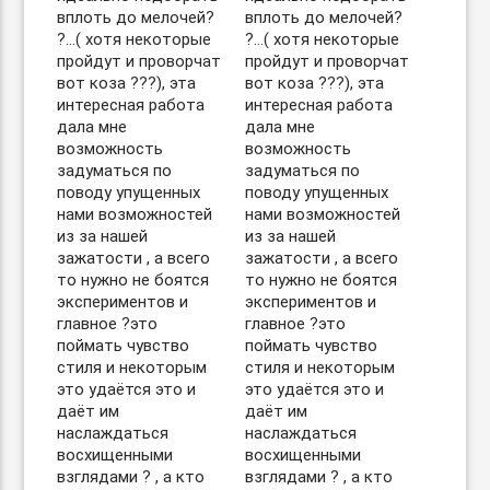
вплоть до мелочей?
вплоть до мелочей?
?…( хотя некоторые
?…( хотя некоторые
пройдут и проворчат
пройдут и проворчат
вот коза ???), эта
вот коза ???), эта
интересная работа
интересная работа
дала мне
дала мне
возможность
возможность
задуматься по
задуматься по
поводу упущенных
поводу упущенных
нами возможностей
нами возможностей
из за нашей
из за нашей
зажатости , а всего
зажатости , а всего
то нужно не боятся
то нужно не боятся
экспериментов и
экспериментов и
главное ?это
главное ?это
поймать чувство
поймать чувство
стиля и некоторым
стиля и некоторым
это удаётся это и
это удаётся это и
даёт им
даёт им
наслаждаться
наслаждаться
восхищенными
восхищенными
взглядами ? , а кто
взглядами ? , а кто