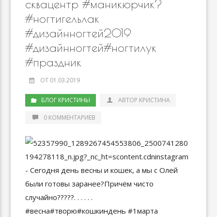
сквацентр #маникюрчик?
#ногтигельлак
#дизайнногтей2019
#дизайнногтей#ногтилук
#праздник
ОТ 01.03.2019
БЛОГ КРИСТИНЫ
АВТОР КРИСТИНА
0 КОММЕНТАРИЕВ