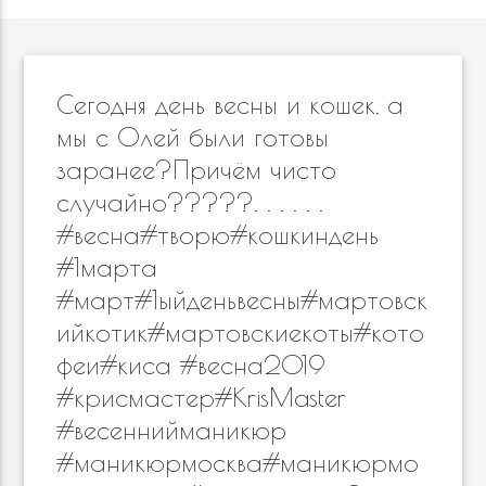
Сегодня день весны и кошек, а
мы с Олей были готовы
заранее?Причём чисто
случайно?????. . . . . .
#весна#творю#кошкиндень
#1марта
#март#1ыйденьвесны#мартовск
ийкотик#мартовскиекоты#кото
феи#киса #весна2019
#крисмастер#KrisMaster
#весеннийманикюр
#маникюрмосква#маникюрмо