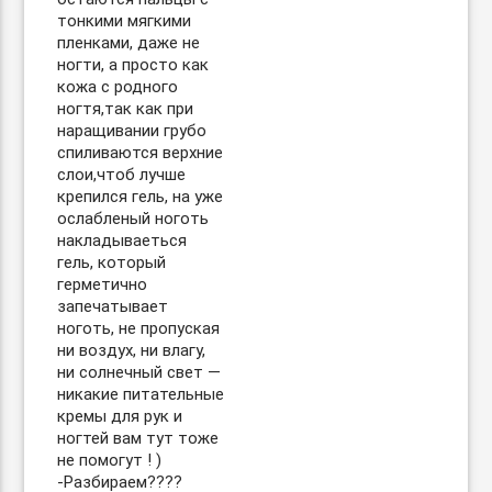
тонкими мягкими
пленками, даже не
ногти, а просто как
кожа с родного
ногтя,так как при
наращивании грубо
спиливаются верхние
слои,чтоб лучше
крепился гель, на уже
ослабленый ноготь
накладываеться
гель, который
герметично
запечатывает
ноготь, не пропуская
ни воздух, ни влагу,
ни солнечный свет —
никакие питательные
кремы для рук и
ногтей вам тут тоже
не помогут ! )
-Разбираем??‍??