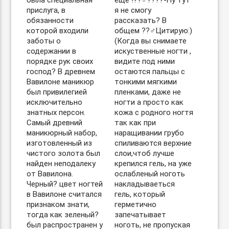
была специальная
ещё !??‍♂️??‍??-Ну тут
прислуга, в
я не смогу
обязанности
рассказать? В
которой входили
общем ??‍♂️Цитирую:)
заботы о
(Когда вы снимаете
содержании в
искуственные ногти ,
порядке рук своих
видите под ними
господ? В древнем
остаются пальцы с
Вавилоне маникюр
тонкими мягкими
был привилегией
пленками, даже не
исключительно
ногти а просто как
знатных персон.
кожа с родного ногтя
Самый древний
так как при
маникюрный набор,
наращивании грубо
изготовленный из
спиливаются верхние
чистого золота был
слои,чтоб лучше
найден неподалеку
крепился гель, на уже
от Вавилона.
ослабленый ноготь
Черный? цвет ногтей
накладываеться
в Вавилоне считался
гель, который
признаком знати,
герметично
тогда как зеленый?
запечатывает
был распространен у
ноготь, не пропуская