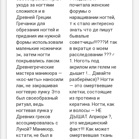
ухода за ногтями
почитала женские
сложился и в
форумы о
Древней Греции.
наращивании ногтей,
Гречанки для
т к стало интересно
обрезания ногтей и
знать что де пишут
придания им нужной
бывалые
формы использовали
советчицы!!!???И так
маленькие ножнички
в вкратце о моем
✂️, затем ногти
расследовании ???‍♂️
покрывались лаком.
1. Ноготь под
Древнегреческие
акрилом или гелем не
мастера маникюра —
дышит !…. Давайте
«кос-меты» наносили
разберёмся)? Ногти
лак, не закрашивая
— это омертвевшие
ногтевую лунку. Это
клетки, состоящие
был своеобразный
из протеина и
ритуал, ведь
кератина. Ногти, как
ногтевая лунка у
и волосы — НЕ
Древних греков
ДЫШАТ. Априори ?,
ассоциировалась с
это медицинский
Луной? Маникюр,
факт!!! Как может
кстати, не был в
омертвевшая ткань