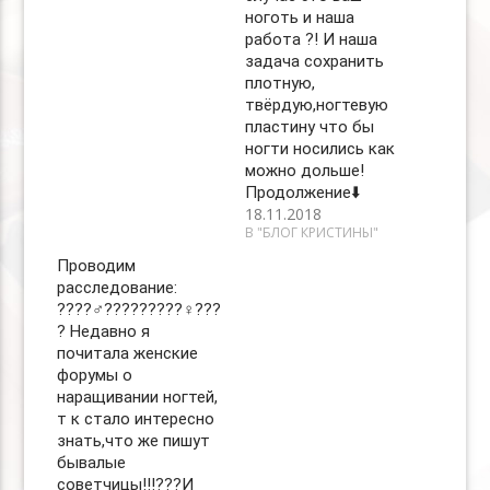
ноготь и наша
работа ?! И наша
задача сохранить
плотную,
твёрдую,ногтевую
пластину что бы
ногти носились как
можно дольше!
Продолжение⬇️
18.11.2018
В "БЛОГ КРИСТИНЫ"
Проводим
расследование:
????‍♂️?????????‍♀️??‍?
? Недавно я
почитала женские
форумы о
наращивании ногтей,
т к стало интересно
знать,что же пишут
бывалые
советчицы!!!???И