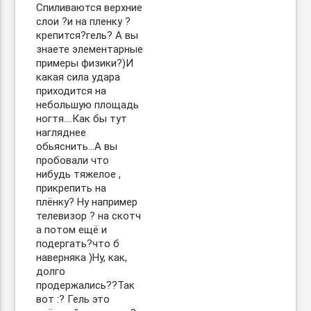
Спиливаются верхние
слои ?и на пленку ?
крепится?гель? А вы
знаете элементарные
примеры физики?)И
какая сила удара
приходится на
небольшую площадь
ногтя….Как бы тут
нагляднее
обьяснить…А вы
пробовали что
нибудь тяжелое ,
прикрепить на
плёнку? Ну например
телевизор ? на скотч
а потом ещё и
подергать?что б
наверняка )Ну, как,
долго
продержались??Так
вот :? Гель это