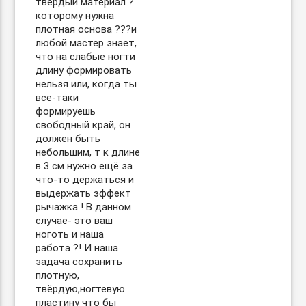
твёрдый материал ?
которому нужна
плотная основа ??‍?и
любой мастер знает,
что на слабые ногти
длину формировать
нельзя или, когда ты
все-таки
формируешь
свободный край, он
должен быть
небольшим, т к длине
в 3 см нужно ещё за
что-то держаться и
выдержать эффект
рычажка ! В данном
случае- это ваш
ноготь и наша
работа ?! И наша
задача сохранить
плотную,
твёрдую,ногтевую
пластину что бы