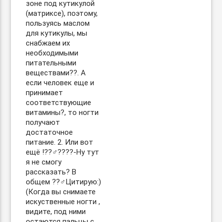
зоне под кутикулой
(матриксе), поэтому,
пользуясь маслом
для кутикулы, мы
снабжаем их
необходимыми
питательными
веществами??. А
если человек еще и
принимает
соответствующие
витамины?, то ногти
получают
достаточное
питание. 2. Или вот
ещё !??‍♂️??‍??-Ну тут
я не смогу
рассказать? В
общем ??‍♂️Цитирую:)
(Когда вы снимаете
искуственные ногти ,
видите, под ними
остаются пальцы с