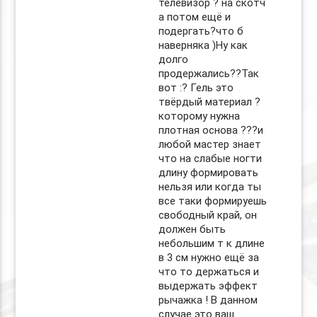
телевизор ? на скотч
а потом ещё и
подергать?что б
наверняка )Ну как
долго
продержались??Так
вот :? Гель это
твёрдый материал ?
которому нужна
плотная основа ??‍?и
любой мастер знает
что на слабые ногти
длину формировать
нельзя или когда ты
все таки формируешь
свободный край, он
должен быть
небольшим т к длине
в 3 см нужно ещё за
что то держаться и
выдержать эффект
рычажка ! В данном
случае это ваш