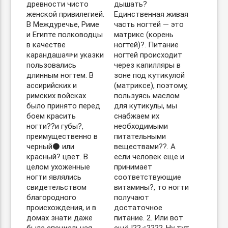
древности чисто
дышать?
женской привилегией.
Единственная живая
В Междуречье, Риме
часть ногтей — это
и Египте полководцы
матрикс (корень
в качестве
ногтей)?. Питание
карандаша✏️и указки
ногтей происходит
пользовались
через капилляры в
длинным ногтем. В
зоне под кутикулой
ассирийских и
(матриксе), поэтому,
римских войсках
пользуясь маслом
было принято перед
для кутикулы, мы
боем красить
снабжаем их
ногти??и губы?,
необходимыми
преимущественно в
питательными
черный⚫️ или
веществами??. А
красный? цвет. В
если человек еще и
целом ухоженные
принимает
ногти являлись
соответствующие
свидетельством
витамины?, то ногти
благородного
получают
происхождения, и в
достаточное
домах знати даже
питание. 2. Или вот