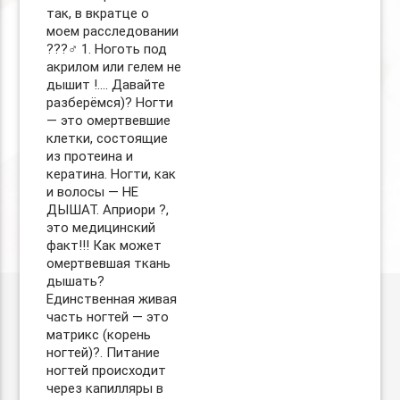
так, в вкратце о
моем расследовании
???‍♂️ 1. Ноготь под
акрилом или гелем не
дышит !…. Давайте
разберёмся)? Ногти
— это омертвевшие
клетки, состоящие
из протеина и
кератина. Ногти, как
и волосы — НЕ
ДЫШАТ. Априори ?,
это медицинский
факт!!! Как может
омертвевшая ткань
дышать?
Единственная живая
часть ногтей — это
матрикс (корень
ногтей)?. Питание
ногтей происходит
через капилляры в