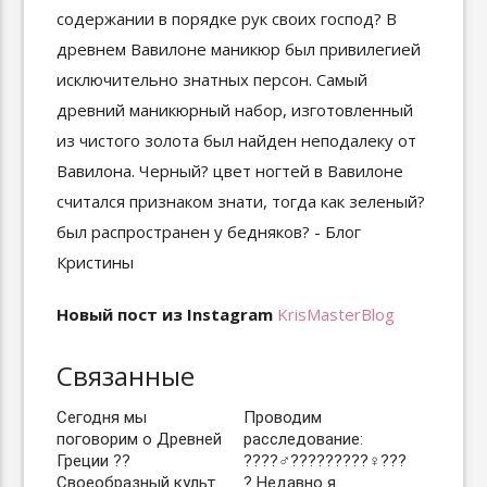
Новый пост из Instagram
KrisMasterBlog
Связанные
Сегодня мы
Проводим
поговорим о Древней
расследование:
Греции ??
????‍♂️?????????‍♀️??‍?
Своеобразный культ
? Недавно я