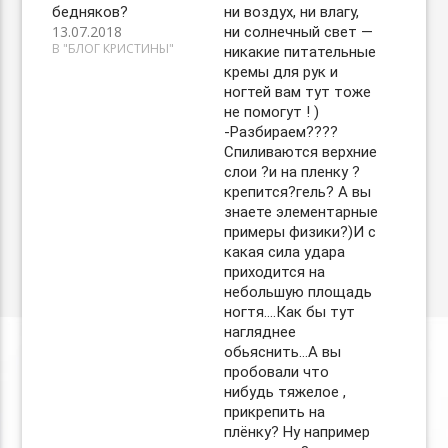
бедняков?
ни воздух, ни влагу,
13.07.2018
ни солнечный свет —
В "БЛОГ КРИСТИНЫ"
никакие питательные
кремы для рук и
ногтей вам тут тоже
не помогут ! )
-Разбираем??‍??
Спиливаются верхние
слои ?и на пленку ?
крепится?гель? А вы
знаете элементарные
примеры физики?)И с
какая сила удара
приходится на
небольшую площадь
ногтя….Как бы тут
нагляднее
обьяснить…А вы
пробовали что
нибудь тяжелое ,
прикрепить на
плёнку? Ну например