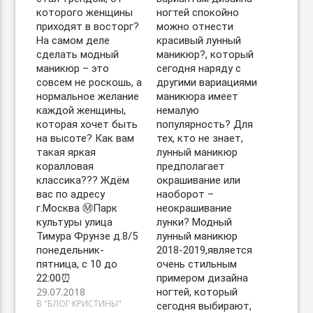
которого женщины
ногтей спокойно
приходят в восторг?
можно отнести
На самом деле
красивый лунный
сделать модный
маникюр?, который
маникюр – это
сегодня наряду с
совсем не роскошь, а
другими вариациями
нормальное желание
маникюра имеет
каждой женщины,
немалую
которая хочет быть
популярность? Для
на высоте? Как вам
тех, кто не знает,
такая яркая
лунный маникюр
коралловая
предполагает
классика??? Ждём
окрашивание или
вас по адресу
наоборот –
г.Москва Ⓜ️Парк
неокрашивание
культуры улица
лунки? Модный
Тимура Фрунзе д.8/5
лунный маникюр
понедельник-
2018-2019,является
пятница, с 10 до
очень стильным
22:00⏰
примером дизайна
29.07.2018
ногтей, который
В "БЛОГ КРИСТИНЫ"
сегодня выбирают,