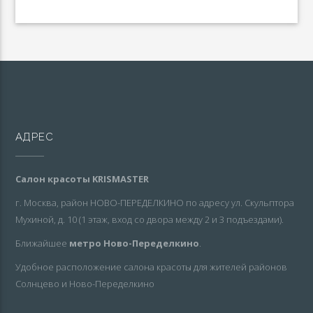
АДРЕС
Салон красоты KRISMASTER
г. Москва, район НОВО-ПЕРЕДЕЛКИНО по адресу ул. Скульптора
Мухиной, д. 10 (1 этаж, вход со двора между 2 и 3 подъездами).
Ближайшее
метро Ново-Переделкино
.
Удобное расположение салона красоты для жителей районов
Солнцево и Ново-Переделкино