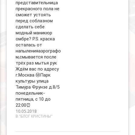
представительница
прекрасного пола не
сможет устоять
перед соблазном
сделать себе
модный маникюр
омбре? P.S. краска
осталась от
напыленияаэрографо
м,смывается после
трёх раз мытья рук
Ждём вас по адресу
г.Москва Ⓜ️Парк
культуры улица
Тимура Фрунзе д.8/5
понедельник-
пятница, с 10 до
22:00⏰
10.05.2018
В "БЛОГ КРИСТИНЫ"