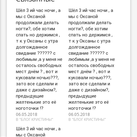
Шёл 3 ий час ночи , а
Шёл 3 ий час ночи , а
мы с Оксаной
мы с Оксаной
продолжали делать
продолжали делать
ногти?, обе хотим
ногти?, обе хотим
спать но держимся ,
спать но держимся ,
т к у Оксаны с утра
т к у Оксаны с утра
долгожданное
долгожданное
свидание ?????? с
свидание ?????? с
любимым ,а у меня не
любимым ,а у меня не
осталось свободных
осталось свободных
мест днём ? , вот и
мест днём ? , вот и
куковали ночью???,
куковали ночью???,
зато все сделали и
зато все сделали и
даже с дизайном?,
даже с дизайном?,
предыдущие
предыдущие
желтенькие это её
желтенькие это её
ноготочки !?
ноготочки !?
06.05.2018
06.05.2018
В "БЛОГ КРИСТИНЫ"
В "БЛОГ КРИСТИНЫ"
Шёл 3 ий час ночи , а
мы с Оксаной