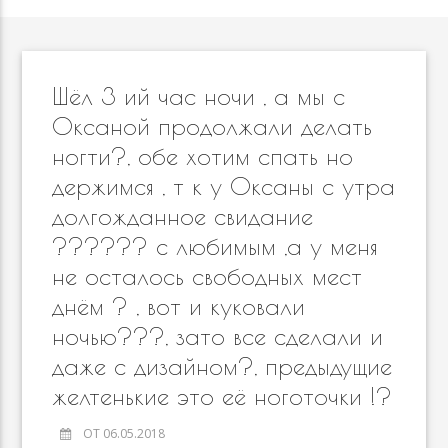
Шёл 3 ий час ночи , а мы с
Оксаной продолжали делать
ногти?, обе хотим спать но
держимся , т к у Оксаны с утра
долгожданное свидание
?????? с любимым ,а у меня
не осталось свободных мест
днём ? , вот и куковали
ночью???, зато все сделали и
даже с дизайном?, предыдущие
желтенькие это её ноготочки !?
ОТ 06.05.2018