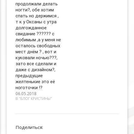
продолжали делать
ногти?, обе хотим
спать но держимся ,
т к у Оксаны с утра
долгожданное
свидание ?????? с
любимым ,а у меня не
осталось свободных
мест днём ? , вот и
куковали ночью???,
зато все сделали и
даже с дизайном?,
предыдущие
желтенькие это её
ноготочки !?
06.05.2018
В "БЛОГ КРИСТИНЫ"
Поделиться: