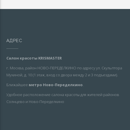
АДРЕС
Салон красоты KRISMASTER
г. Москва, район НОВО-ПЕРЕДЕЛКИНО по адресу ул. Скульптора
Мухиной, д. 10 (1 этаж, вход со двора между 2 и 3 подъездами).
Ближайшее
метро Ново-Переделкино
.
Удобное расположение салона красоты для жителей районов
Солнцево и Ново-Переделкино