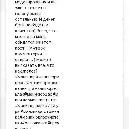
моделирования и вы
уже станете на
голову выше
остальных. И денег
больше будет, и
клиентов) Знаю, что
многие на меня
обидятся за этот
пост. Ну что ж,
комментарии
открыты) Можете
высказать все, что
накипело)?
#маникюр#маникюрм
осква#маникюрмоск
вацентр#маникюргел
ьлак#маникюрцао#м
аникюрмосквацентр
#маникюрпарккульту
ры#маникюростожен
ка#маникюрпречисте
нка#остоженка#преч
истенка