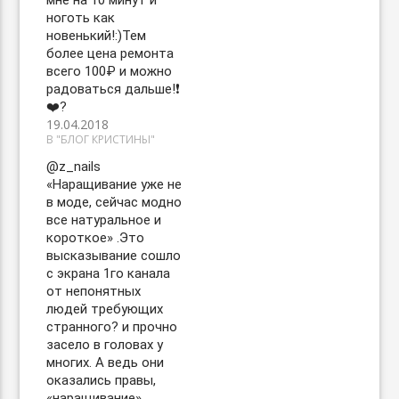
мне на 10 минут и
ноготь как
новенький!:)Тем
более цена ремонта
всего 100₽ и можно
радоваться дальше!❗️
❤️?
19.04.2018
В "БЛОГ КРИСТИНЫ"
@z_nails
«Наращивание уже не
в моде, сейчас модно
все натуральное и
короткое» .Это
высказывание сошло
с экрана 1го канала
от непонятных
людей требующих
странного? и прочно
засело в головах у
многих. А ведь они
оказались правы,
«наращивание»