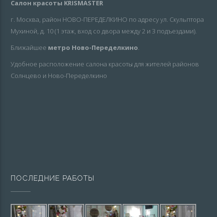
Салон красоты KRISMASTER
г. Москва, район НОВО-ПЕРЕДЕЛКИНО по адресу ул. Скульптора
Мухиной, д. 10 (1 этаж, вход со двора между 2 и 3 подъездами).
Ближайшее
метро Ново-Переделкино
.
Удобное расположение салона красоты для жителей районов
Солнцево и Ново-Переделкино
ПОСЛЕДНИЕ РАБОТЫ