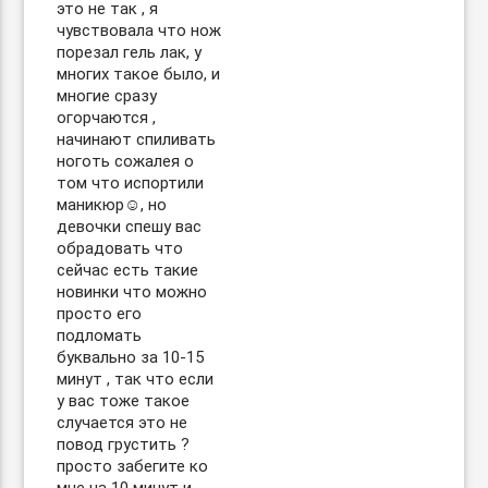
это не так , я
чувствовала что нож
порезал гель лак, у
многих такое было, и
многие сразу
огорчаются ,
начинают спиливать
ноготь сожалея о
том что испортили
маникюр☺️, но
девочки спешу вас
обрадовать что
сейчас есть такие
новинки что можно
просто его
подломать
буквально за 10-15
минут , так что если
у вас тоже такое
случается это не
повод грустить ?
просто забегите ко