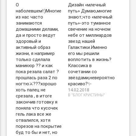
О
Дизайн «млечный
наболевшем!:)Многие
путь» Думаю,многие
из нас часто
знают,что «млечный
занимаются
путь»-это туманное
домашними делами,
свечение на ночном
да и просто ведут
небе от миллиардов
здоровый и
звезд нашей
активный образ
Галактики.Именно
жизни, я например
его мы решили
только сделала
воплотить в жизнь?
маникюр ?? и как
Классика в
пока резала салат ?
сочетании со
прошлась раза 2 по
звёздами,невероятно
ногтю⚔️???хорошо
красиво?✨
14.02.2018
хоть палец не
В "БЛОГ КРИСТИНЫ"
срезала , в итоге
закончив готовку я
поняла что кусочек
гель лака все же
отвалился, хотя
порезов на покрытие
буд то бы и нет, но