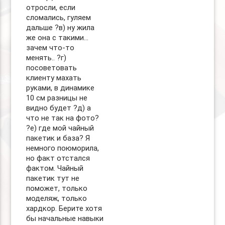
отросли, если
сломались, гуляем
дальше ?в) ну жила
же она с такими…
зачем что-то
менять.. ?г)
посоветовать
клиенту махать
руками, в динамике
10 см разницы не
видно будет ?д) а
что не так на фото?
?е) где мой чайный
пакетик и база? Я
немного поюморила,
но факт отстался
фактом. Чайный
пакетик тут не
поможет, только
моделяж, только
хардкор. Берите хотя
бы начальные навыки