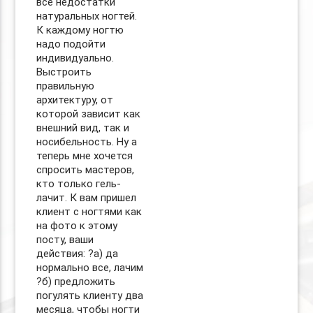
все недостатки
натуральных ногтей.
К каждому ногтю
надо подойти
индивидуально.
Выстроить
правильную
архитектуру, от
которой зависит как
внешний вид, так и
носибельность. Ну а
теперь мне хочется
спросить мастеров,
кто только гель-
лачит. К вам пришел
клиент с ногтями как
на фото к этому
посту, ваши
действия: ?а) да
нормально все, лачим
?б) предложить
погулять клиенту два
месяца, чтобы ногти