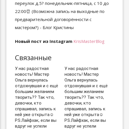
Новый пост из Instagram
KrisMasterBlog
Связанные
У нас радостная
У нас радостная
новость! Мастер
новость! Мастер
Ольга вернулась
Ольга вернулась
отдохнувшая и с ещё
отдохнувшая и с ещё
большим желанием
большим желанием
творить?? Так что,
творить?? Так что,
девочки, кто
девочки, кто
спрашивал, запись к
спрашивал, запись к
ней уже открыта☺️
ней уже открыта☺️
P.S.Лайфхак, если вы
P.S.Лайфхак, если вы
вдруг не успели
вдруг не успели