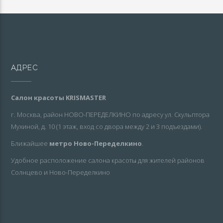
АДРЕС
Салон красоты KRISMASTER
г. Москва, район НОВО-ПЕРЕДЕЛКИНО по адресу ул. Скульптора
Мухиной, д. 10 (1 этаж, вход со двора между 2 и 3 подъездами).
Ближайшее
метро Ново-Переделкино
.
Удобное расположение салона красоты для жителей районов
Солнцево и Ново-Переделкино