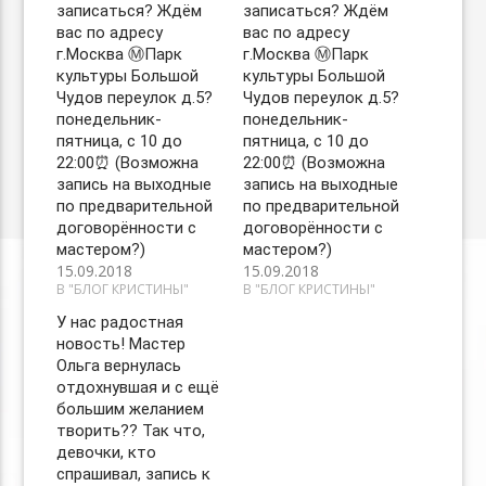
записаться? Ждём
записаться? Ждём
вас по адресу
вас по адресу
г.Москва Ⓜ️Парк
г.Москва Ⓜ️Парк
культуры Большой
культуры Большой
Чудов переулок д.5?
Чудов переулок д.5?
понедельник-
понедельник-
пятница, с 10 до
пятница, с 10 до
22:00⏰ (Возможна
22:00⏰ (Возможна
запись на выходные
запись на выходные
по предварительной
по предварительной
договорённости с
договорённости с
мастером?)
мастером?)
15.09.2018
15.09.2018
В "БЛОГ КРИСТИНЫ"
В "БЛОГ КРИСТИНЫ"
У нас радостная
новость! Мастер
Ольга вернулась
отдохнувшая и с ещё
большим желанием
творить?? Так что,
девочки, кто
спрашивал, запись к