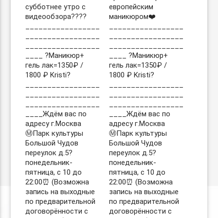
субботнее утро с
европейским
видеообзора????
маникюром❤️
_________________
_________________
_________________
_________________
_________________
_________________
____ ?Маникюр+
____ ?Маникюр+
гель лак=1350₽ /
гель лак=1350₽ /
1800 ₽ Kristi?
1800 ₽ Kristi?
_________________
_________________
_________________
_________________
_________________
_________________
____Ждём вас по
____Ждём вас по
адресу г.Москва
адресу г.Москва
Ⓜ️Парк культуры
Ⓜ️Парк культуры
Большой Чудов
Большой Чудов
переулок д.5?
переулок д.5?
понедельник-
понедельник-
пятница, с 10 до
пятница, с 10 до
22:00⏰ (Возможна
22:00⏰ (Возможна
запись на выходные
запись на выходные
по предварительной
по предварительной
договорённости с
договорённости с