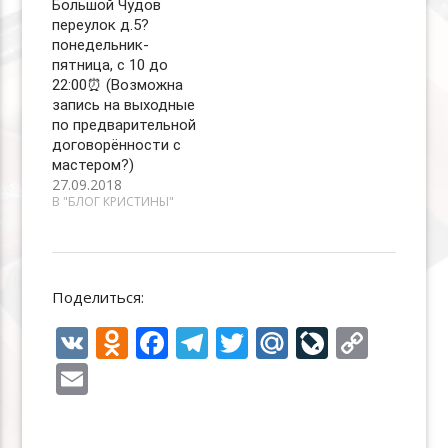
Большой Чудов
переулок д.5?
понедельник-
пятница, с 10 до
22:00⏰ (Возможна
запись на выходные
по предварительной
договорённости с
мастером?)
27.09.2018
В "БЛОГ КРИСТИНЫ"
Поделиться:
V
O
F
T
T
M
Li
C
K
d
ac
el
w
ai
v
o
E
n
e
e
itt
l.
eJ
p
m
o
b
gr
er
R
o
y
ai