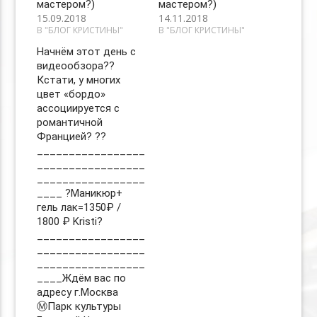
мастером?)
мастером?)
15.09.2018
14.11.2018
В "БЛОГ КРИСТИНЫ"
В "БЛОГ КРИСТИНЫ"
Начнём этот день с
видеообзора??
Кстати, у многих
цвет «бордо»
ассоциируется с
романтичной
Францией? ??
_________________
_________________
_________________
____ ?Маникюр+
гель лак=1350₽ /
1800 ₽ Kristi?
_________________
_________________
_________________
____Ждём вас по
адресу г.Москва
Ⓜ️Парк культуры