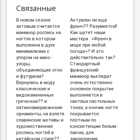
Связанные
В новом сезоне
Актуален ли ещё
хитовым считается
френч?? Разумеется❗️
маникюр роспись на
Как шутят наши
ногтях в котором
мастера : «Френч в
выполнена в духе
моде при любой
минимализма с
погоде»? И это
упором на микс-
действительно так?
узоры,
Стандартный
объединяющие этно
французский
и футуризм?
маникюр выглядит
Вернулись в моду
очень естественно:
классические и
основное покрытие
видоизмененные
выполняется в
греческие?? и
светлых пастельных
латиноамериканские
тонах, а кончик ногтя
орнаменты, на взлете
покрывается
славянские мотивы и
плотным по
художественная
консистенции белым
роспись ногтей в
лаком, для
китайском стиле??,
закрепления