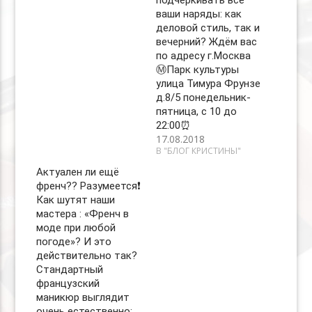
подчёркивать все
ваши наряды: как
деловой стиль, так и
вечерний? Ждём вас
по адресу г.Москва
Ⓜ️Парк культуры
улица Тимура Фрунзе
д.8/5 понедельник-
пятница, с 10 до
22:00⏰
17.08.2018
В "БЛОГ КРИСТИНЫ"
Актуален ли ещё
френч?? Разумеется❗️
Как шутят наши
мастера : «Френч в
моде при любой
погоде»? И это
действительно так?
Стандартный
французский
маникюр выглядит
очень естественно: