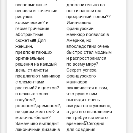
всевозможные
дополнительно на
вензеля и точечные
ногти наносится
рисунки,
прозрачный топом??
космические? и
Изначально
геометрические
французский
абстрактные
маникюр появился в
сюжеты◼️ Для
Америке, но
женщин,
впоследствии очень
предпочитающих
быстро стал модным
оригинальные
и распространился
решения на каждый
по всему миру?
день, стилисты
Секрет успеха
предлагают маникюр
французского
с элементами
маникюра
растений? и цветов?
заключается в том,
в нежных тонах:
что руки с ним
голубом?,
выглядят очень
розовом?,кремовом?,
аккуратно и ухожено,
не ярком желтом⚱️ и
а для его выполнения
молочно-белом?.
не требуется много
Заманчиво выглядит
времени⌛️Сегодня
лаконичный дизайн в
для создания