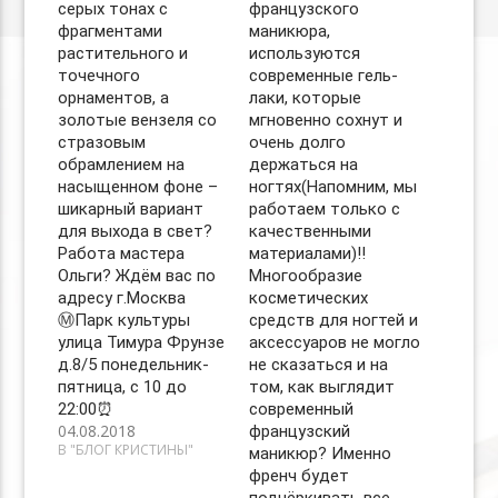
серых тонах с
французского
фрагментами
маникюра,
растительного и
используются
точечного
современные гель-
орнаментов, а
лаки, которые
золотые вензеля со
мгновенно сохнут и
стразовым
очень долго
обрамлением на
держаться на
насыщенном фоне –
ногтях(Напомним, мы
шикарный вариант
работаем только с
для выхода в свет?
качественными
Работа мастера
материалами)‼️
Ольги? Ждём вас по
Многообразие
адресу г.Москва
косметических
Ⓜ️Парк культуры
средств для ногтей и
улица Тимура Фрунзе
аксессуаров не могло
д.8/5 понедельник-
не сказаться и на
пятница, с 10 до
том, как выглядит
22:00⏰
современный
04.08.2018
французский
В "БЛОГ КРИСТИНЫ"
маникюр? Именно
френч будет