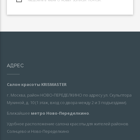
АДРЕС
Салон красоты KRISMASTER
г. Москва, район НОВО-ПЕРЕДЕЛКИНО по адресу ул. Скульптора
Мухиной, д. 10 (1 этаж, вход со двора между 2 и 3 подъездами).
Ближайшее
метро Ново-Переделкино
.
Удобное расположение салона красоты для жителей районов
Солнцево и Ново-Переделкино