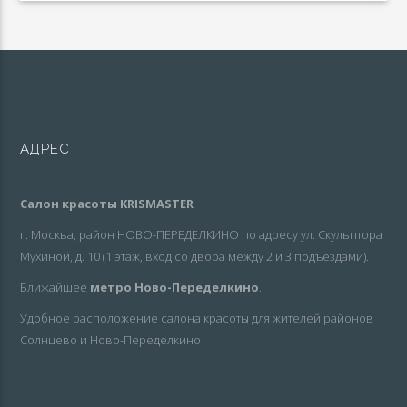
АДРЕС
Салон красоты KRISMASTER
г. Москва, район НОВО-ПЕРЕДЕЛКИНО по адресу ул. Скульптора
Мухиной, д. 10 (1 этаж, вход со двора между 2 и 3 подъездами).
Ближайшее
метро Ново-Переделкино
.
Удобное расположение салона красоты для жителей районов
Солнцево и Ново-Переделкино