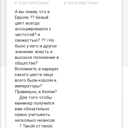
В "БЛОГ КРИСТИНЫ"
В "БЛОГ КРИСТИНЫ"
А вы знали, что в
Европе ?? белый
цвет всегда
ассоциировался с
чистотой? и
свежестью? ??‍♀️Но
было у него и другое
значение: власть и
высокое положение в
обществе?
Вспомните, в нарядах
какого цвета чаще
всего были короли и
императоры?
Правильно, в белом?
⠀ Для того чтобы
маникюр получился
вам обязательно
нужно учитывать
несколько нюансов:
⠀ ? Такой оттенок