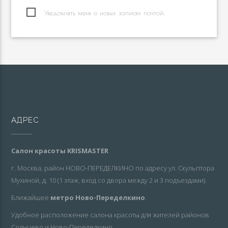
Уведомлять меня о новых записях почтой.
АДРЕС
Салон красоты KRISMASTER
г. Москва, район НОВО-ПЕРЕДЕЛКИНО по адресу ул. Скульптора
Мухиной, д. 10 (1 этаж, вход со двора между 2 и 3 подъездами).
Ближайшее
метро Ново-Переделкино
.
Удобное расположение салона красоты для жителей районов
Солнцево и Ново-Переделкино