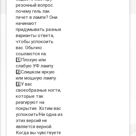
резонный вопрос:
почему гель лак
печет в лампе? Они
начинают
придумывать разные
варианты ответа,
чтобы успокоить
вас. Обычно
ссылаются на:
1️⃣Плохую или
слабую УФ лампу.
2️⃣Слишком яркую
или мощную лампу.
3️⃣У вас
своеобразные ногти,
которые так
реагируют на
покрытие. Хотим вас
успокоить!Ни одна из
этих версий не
является верной.
Когда вы чувствуете