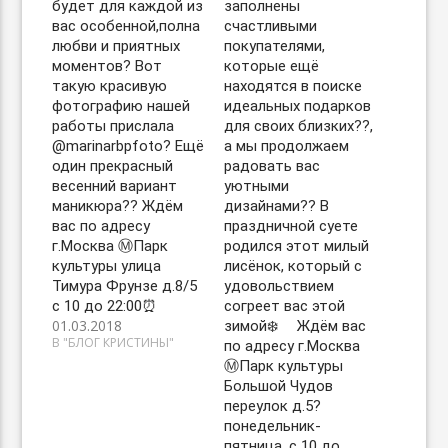
будет для каждой из
заполнены
вас особенной,полна
счастливыми
любви и приятных
покупателями,
моментов? Вот
которые ещё
такую красивую
находятся в поиске
фотографию нашей
идеальных подарков
работы прислала
для своих близких??,
@marinarbpfoto? Ещё
а мы продолжаем
один прекрасный
радовать вас
весенний вариант
уютными
маникюра?? Ждём
дизайнами?? В
вас по адресу
праздничной суете
г.Москва Ⓜ️Парк
родился этот милый
культуры улица
лисёнок, который с
Тимура Фрунзе д.8/5
удовольствием
с 10 до 22:00⏰
согреет вас этой
01.03.2018
зимой❄️ ⠀ Ждём вас
В "БЛОГ КРИСТИНЫ"
по адресу г.Москва
Ⓜ️Парк культуры
Большой Чудов
переулок д.5?
понедельник-
пятница, с 10 до