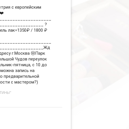
етрия с европейским
❤️
____________________
_________________ ?
ель лак=1350₽ / 1800 ₽
____________________
_________________Жд
дресу г.Москва Ⓜ️Парк
ольшой Чудов переулок
льник-пятница, с 10 до
зможна запись на
о предварительной
ости с мастером?)
СТИНЫ"