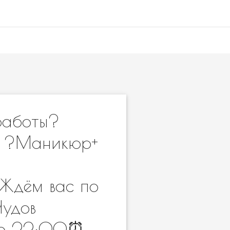
работы?
_____ ?Маникюр+
____Ждём вас по
Чудов
 до 22:00⏰