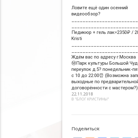
Ловите ещё один осенний
видеообзор?
________________________
________________________
Педикюр + гель лак=2350₽ / 2
Kristi
________________________
________________________
Ждём вас по адресу г.Москва
Ⓜ️Парк культуры Большой Чуд
переулок д.5? понедельник-пя
с 10 до 22:00⏰ (Возможна зап
выходные по предварительно
договорённости с мастером?)
22.11.2018
В "БЛОГ КРИСТИНЫ"
Поделиться: