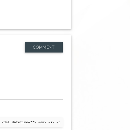
COMMENT
 <del datetime=""> <em> <i> <q cite=""> <strike> <strong>