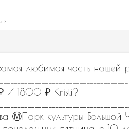
ны
 самая любимая часть нашей 
__________________________________
₽ / 1800 ₽ Kristi?
___________________________________
ва Ⓜ️Парк культуры Большой 
? понедельник-пятница, с 10