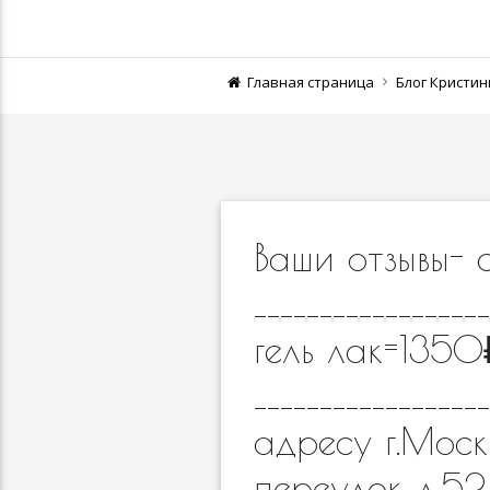
Главная страница
Блог Кристи
Ваши отзывы-
________________
гель лак=1350
________________
адресу г.Моск
переулок д.5