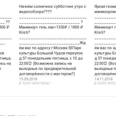
Начнём солнечное субботнее утро с
Яркая геом
видеообзора????
маникюром
_____
_____________________________
_________
__ ??
__________________________ ?
_________
800 ₽
Маникюр+ гель лак=1350₽ / 1800 ₽
Маникюр+ г
Kristi?
Kristi?
_____
_____________________________
_________
__
__________________________Жд
_________
ём вас по адресу г.Москва Ⓜ️Парк
ём вас по а
ов
культуры Большой Чудов переулок
культуры Б
тница,
д.5? понедельник-пятница, с 10 до
д.5? понеде
ись на
22:00⏰ (Возможна запись на
22:00⏰ (Во
й
выходные по предварительной
выходные п
договорённости с мастером?)
договорённ
15.09.2018
14.11.2018
В "БЛОГ КРИСТИНЫ"
В "БЛОГ КРИ