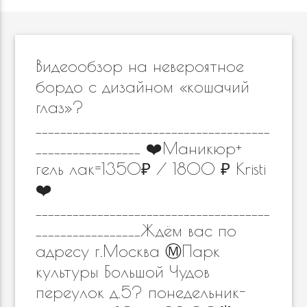
Видеообзор на невероятное
бордо с дизайном «кошачий
глаз»?
______________________________________
_________________ ❤️Маникюр+
гель лак=1350₽ / 1800 ₽ Kristi
❤️
______________________________________
_________________Ждём вас по
адресу г.Москва Ⓜ️Парк
культуры Большой Чудов
переулок д.5? понедельник-