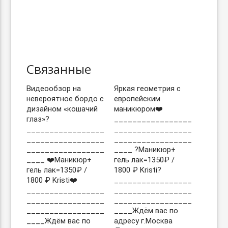
Связанные
Видеообзор на
Яркая геометрия с
невероятное бордо с
европейским
дизайном «кошачий
маникюром❤️
глаз»?
_________________
_________________
_________________
_________________
_________________
_________________
____ ?Маникюр+
____ ❤️Маникюр+
гель лак=1350₽ /
гель лак=1350₽ /
1800 ₽ Kristi?
1800 ₽ Kristi❤️
_________________
_________________
_________________
_________________
_________________
_________________
____Ждём вас по
____Ждём вас по
адресу г.Москва