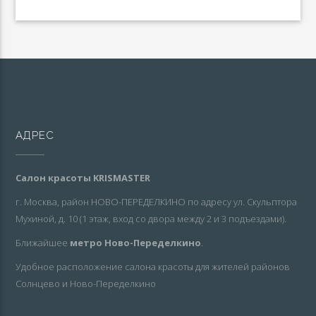
АДРЕС
Салон красоты KRISMASTER
г. Москва, район НОВО-ПЕРЕДЕЛКИНО по адресу ул. Скульптора
Мухиной, д. 10 (1 этаж, вход со двора между 2 и 3 подъездами).
Ближайшее
метро Ново-Переделкино
.
Удобное расположение салона красоты для жителей районов
Солнцево и Ново-Переделкино