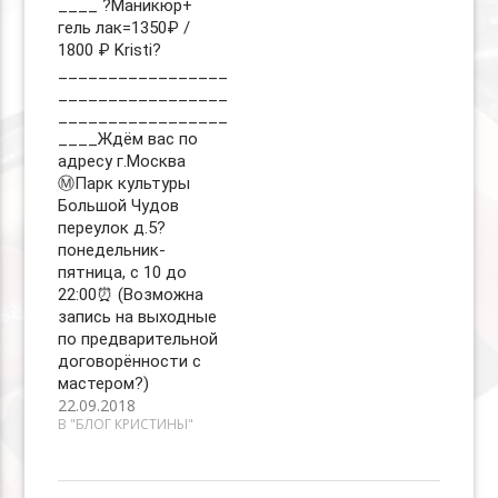
____ ?Маникюр+
гель лак=1350₽ /
1800 ₽ Kristi?
_________________
_________________
_________________
____Ждём вас по
адресу г.Москва
Ⓜ️Парк культуры
Большой Чудов
переулок д.5?
понедельник-
пятница, с 10 до
22:00⏰ (Возможна
запись на выходные
по предварительной
договорённости с
мастером?)
22.09.2018
В "БЛОГ КРИСТИНЫ"