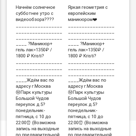
Начнём солнечное
Яркая геометрия с
субботнее утро с
европейским
видеообзора????
маникюром❤️
_________________
_________________
_________________
_________________
_________________
_________________
____ ?Маникюр+
____ ?Маникюр+
гель лак=1350₽ /
гель лак=1350₽ /
1800 ₽ Kristi?
1800 ₽ Kristi?
_________________
_________________
_________________
_________________
_________________
_________________
____Ждём вас по
____Ждём вас по
адресу г.Москва
адресу г.Москва
Ⓜ️Парк культуры
Ⓜ️Парк культуры
Большой Чудов
Большой Чудов
переулок д.5?
переулок д.5?
понедельник-
понедельник-
пятница, с 10 до
пятница, с 10 до
22:00⏰ (Возможна
22:00⏰ (Возможна
запись на выходные
запись на выходные
по предварительной
по предварительной