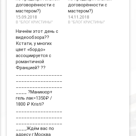
договорённости с
договорённости с
мастером?)
мастером?)
15.09.2018
14.11.2018
В "БЛОГ КРИСТИНЫ"
В "БЛОГ КРИСТИНЫ"
Начнём этот день с
видеообзора??
Кстати, у многих
цвет «бордо»
ассоциируется с
романтичной
Францией? ??
_________________
_________________
_________________
____ ?Маникюр+
гель лак=1350₽ /
1800 ₽ Kristi?
_________________
_________________
_________________
____Ждём вас по
адресу г.Москва