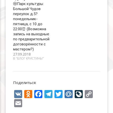
Ⓜ️Парк культуры
Большой Чудов
переулок д.5?
понедельник-
пятница, с 10 до
22:00⏰ (Возможна
запись на выходные
по предварительной
договорённости с
мастером?)
27.09.2018
В "БЛОГ КРИСТИНЫ"
Поделиться:
V
O
F
T
T
M
Li
C
K
d
ac
el
w
ai
v
o
E
n
e
e
itt
l.
eJ
p
m