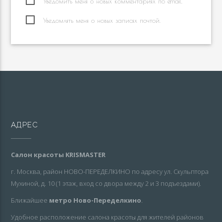
Уведомить меня о новых комментариях по email.
Уведомлять меня о новых записях почтой.
АДРЕС
Салон красоты KRISMASTER
г. Москва, район НОВО-ПЕРЕДЕЛКИНО по адресу ул. Скульптора
Мухиной, д. 10 (1 этаж, вход со двора между 2 и 3 подъездами).
Ближайшее
метро Ново-Переделкино
.
Удобное расположение салона красоты для жителей районов