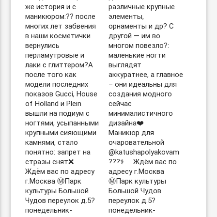
же история и с
различные крупные
маникюром:?? после
элементы,
многих лет забвения
орнаменты и др? С
в наши косметички
другой — им во
вернулись
многом повезло?:
перламутровые и
маленькие ногти
лаки с глиттером?А
выглядят
после того как
аккуратнее, а главное
модели последних
– они идеальны для
показов Gucci, House
создания модного
of Holland и Plein
сейчас
вышли на подиум с
минималистичного
ногтями, усыпанными
дизайна❤️ ⠀
крупными сияющими
Маникюр для
камнями, стало
очаровательной
понятно: запрет на
@katushapolyakovam
стразы снят❌ ⠀
???‍⚕️ ⠀ Ждём вас по
Ждём вас по адресу
адресу г.Москва
г.Москва Ⓜ️Парк
Ⓜ️Парк культуры
культуры Большой
Большой Чудов
Чудов переулок д.5?
переулок д.5?
понедельник-
понедельник-