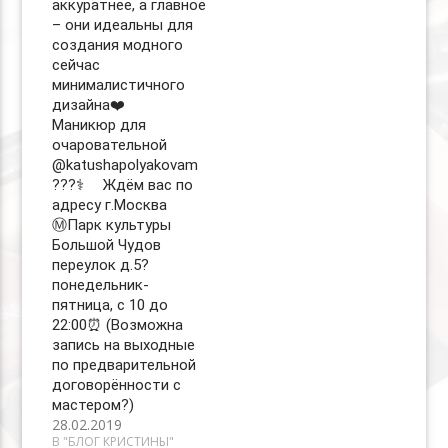
аккуратнее, а главное
– они идеальны для
создания модного
сейчас
минималистичного
дизайна❤️ ⠀
Маникюр для
очаровательной
@katushapolyakovam
???‍⚕️ ⠀ Ждём вас по
адресу г.Москва
Ⓜ️Парк культуры
Большой Чудов
переулок д.5?
понедельник-
пятница, с 10 до
22:00⏰ (Возможна
запись на выходные
по предварительной
договорённости с
мастером?)
28.02.2019
В "БЛОГ КРИСТИНЫ"