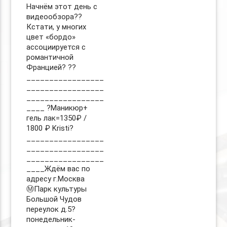
Начнём этот день с
видеообзора??
Кстати, у многих
цвет «бордо»
ассоциируется с
романтичной
Францией? ??
_________________
_________________
_________________
____ ?Маникюр+
гель лак=1350₽ /
1800 ₽ Kristi?
_________________
_________________
_________________
____Ждём вас по
адресу г.Москва
Ⓜ️Парк культуры
Большой Чудов
переулок д.5?
понедельник-