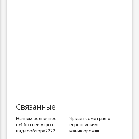
Связанные
Начнём солнечное
Яркая геометрия с
субботнее утро с
европейским
видеообзора????
маникюром❤️
_________________
_________________