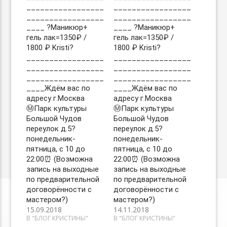
_________________
_________________
_________________
_________________
____ ?Маникюр+
____ ?Маникюр+
гель лак=1350₽ /
гель лак=1350₽ /
1800 ₽ Kristi?
1800 ₽ Kristi?
_________________
_________________
_________________
_________________
_________________
_________________
____Ждём вас по
____Ждём вас по
адресу г.Москва
адресу г.Москва
Ⓜ️Парк культуры
Ⓜ️Парк культуры
Большой Чудов
Большой Чудов
переулок д.5?
переулок д.5?
понедельник-
понедельник-
пятница, с 10 до
пятница, с 10 до
22:00⏰ (Возможна
22:00⏰ (Возможна
запись на выходные
запись на выходные
по предварительной
по предварительной
договорённости с
договорённости с
мастером?)
мастером?)
15.09.2018
14.11.2018
В "БЛОГ КРИСТИНЫ"
В "БЛОГ КРИСТИНЫ"