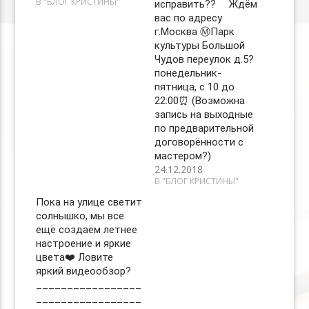
В "БЛОГ КРИСТИНЫ"
исправить?? ⠀ Ждём
вас по адресу
г.Москва Ⓜ️Парк
культуры Большой
Чудов переулок д.5?
понедельник-
пятница, с 10 до
22:00⏰ (Возможна
запись на выходные
по предварительной
договорённости с
мастером?)
24.12.2018
В "БЛОГ КРИСТИНЫ"
Пока на улице светит
солнышко, мы все
ещё создаём летнее
настроение и яркие
цвета❤️ Ловите
яркий видеообзор?
_________________
_________________