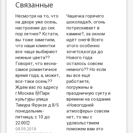
Связанные
Несмотря на то, что
Чашечка горячего
на дворе уже осень,
шоколада☕️, огонь
настроение до сих
потрескивает в
пор летнее? Кстати,
камине?, за окном
вы тоже заметили,
идёт снег❄️ Всего
что наши клиентки
этого особенно
все чаще выбирают
хочется,когда до
нежные цвета??
Нового года
Говорят, что весна-
осталось совсем
самое романтичное
немного?? Но если
время года, а, может,
вы все ещё
все-таки осень??
работаете,
Ждём вас по адресу
погружены в
г.Москва Ⓜ️Парк
праздничную суету и
культуры улица
времени на создание
Тимура Фрунзе д.8/5
«Новогодней
понедельник-
атмосферы» совсем
пятница, с 10 до
нет, то мы с
22:00⏰
удовольствием
08.09.2018
поможем вам это