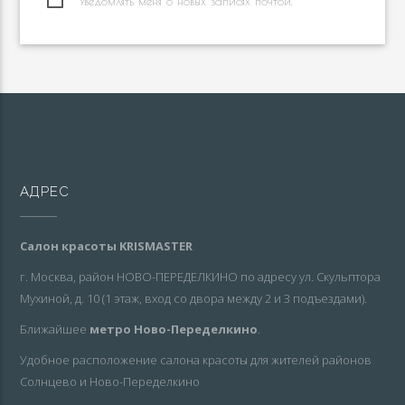
Уведомлять меня о новых записях почтой.
АДРЕС
Салон красоты KRISMASTER
г. Москва, район НОВО-ПЕРЕДЕЛКИНО по адресу ул. Скульптора
Мухиной, д. 10 (1 этаж, вход со двора между 2 и 3 подъездами).
Ближайшее
метро Ново-Переделкино
.
Удобное расположение салона красоты для жителей районов
Солнцево и Ново-Переделкино