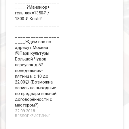
_________________
____ ?Маникюр+
гель лак=1350₽ /
1800 ₽ Kristi?
_________________
_________________
_________________
____Ждём вас по
адресу г.Москва
Ⓜ️Парк культуры
Большой Чудов
переулок д.5?
понедельник-
пятница, с 10 до
22:00⏰ (Возможна
запись на выходные
по предварительной
договорённости с
мастером?)
22.09.2018
В "БЛОГ КРИСТИНЫ"