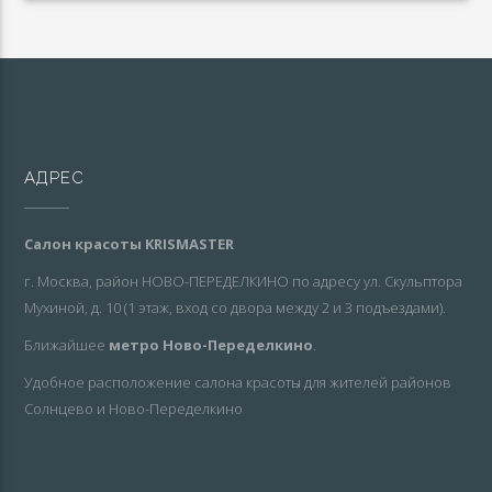
АДРЕС
Салон красоты KRISMASTER
г. Москва, район НОВО-ПЕРЕДЕЛКИНО по адресу ул. Скульптора
Мухиной, д. 10 (1 этаж, вход со двора между 2 и 3 подъездами).
Ближайшее
метро Ново-Переделкино
.
Удобное расположение салона красоты для жителей районов
Солнцево и Ново-Переделкино