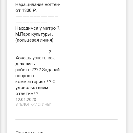
Наращивание ногтей-
от 1800 ₽.
————————————
—————————
Находимся у метро ?.
М.Парк культуры .
(кольцевая линия)
————————————
————————— ?
Хочешь узнать как
делались
работы???‍? Задавай
вопрос в
комментариях ! ? С
удовольствием
ответим! ?
12.01.2020
В "БЛОГ КРИСТИНЫ"
Поделиться: