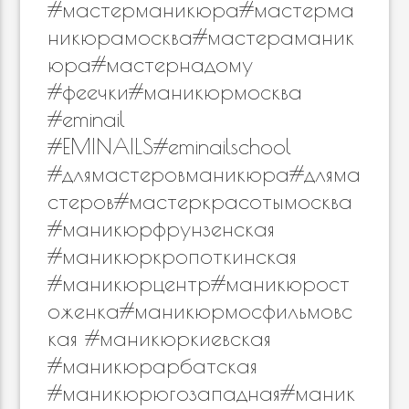
#мастерманикюра#мастерма
никюрамосква#мастераманик
юра#мастернадому
#феечки#маникюрмосква
#eminail
#EMINAILS#eminailschool
#длямастеровманикюра#дляма
стеров#мастеркрасотымосква
#маникюрфрунзенская
#маникюркропоткинская
#маникюрцентр#маникюрост
оженка#маникюрмосфильмовс
кая #маникюркиевская
#маникюрарбатская
#маникюрюгозападная#маник