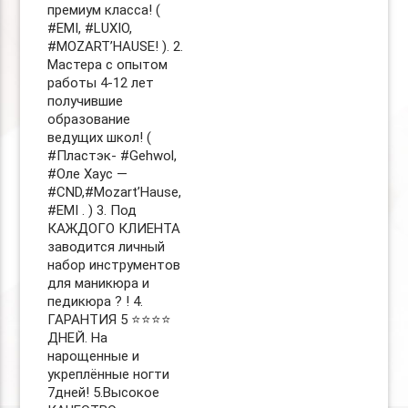
премиум класса! (
#EMI, #LUXIO,
#MOZART’HAUSE! ). 2.
Мастера с опытом
работы 4-12 лет
получившие
образование
ведущих школ! (
#Пластэк- #Gehwol,
#Оле Хаус —
#CND,#Mozart’Hause,
#EMI . ) 3. Под
КАЖДОГО КЛИЕНТА
заводится личный
набор инструментов
для маникюра и
педикюра ? ! 4.
ГАРАНТИЯ 5 ⭐️⭐️⭐️⭐️
ДНЕЙ. На
нарощенные и
укреплённые ногти
7дней! 5.Высокое