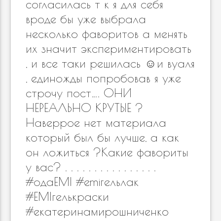
согласилась т к я для себя
вроде бы уже выбрала
несколько фаворитов а менять
их значит экспериментировать
, и все таки решилась ☺️и вуаля
, единожды попробовав я уже
строчу пост…. ОНИ
НЕРЕАЛЬНО КРУТЫЕ ?
Наверрое нет материала
который был бы лучше, а как
он ложиться ?Какие фавориты
у вас? . . . . . . . . . . . . . . . .
#одаEMI #emiгельлак
#EMIгелькраски
#екатеринамирошниченко