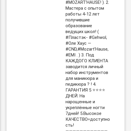
#MOZART’HAUSE! ). 2.
Мастера с опытом
работы 4-12 лет
получившие
образование
ведущих школ! (
#Пластэк- #Gehwol,
#Оле Хаус —
#CND,#Mozart’Hause,
#EMI . ) 3. Под
КАЖДОГО КЛИЕНТА
заводится личный
набор инструментов
для маникюра и
педикюра ? ! 4.
ГАРАНТИЯ 5 ⭐️⭐️⭐️⭐️
ДНЕЙ. На
нарощенные и
укреплённые ногти
7дней! 5.Высокое
КАЧЕСТВО=доступно
сть!