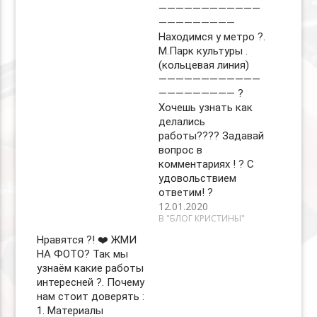
————————————
—————————
Находимся у метро ?.
М.Парк культуры .
(кольцевая линия)
————————————
————————— ?
Хочешь узнать как
делались
работы???‍? Задавай
вопрос в
комментариях ! ? С
удовольствием
ответим! ?
12.01.2020
В "БЛОГ КРИСТИНЫ"
Нравятся ?! ❤️ ЖМИ
НА ФОТО? Так мы
узнаём какие работы
интересней ?. Почему
нам стоит доверять :
1. Материалы