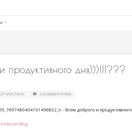
ны
и продуктивного дня)))!!!???
ОР КРИСТИНА
0 КОММЕНТАРИЕВ
risMasterBlog