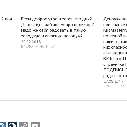
 2 дня
Всем доброе утро и хорошего дня?
Девочки вс
Девочки,не забываем про педикюр?
все знаете 
Надо же себя радовать в такую
KrisMaster.
холодную и снежную погоду❄️?
полезной и
20.02.2018
ваши отзыв
В "БЛОГ КРИСТИНЫ"
них спасиб
ещё недавн
ВК http://if
страничка ht
ПОДПИСЫВА
рада вас та
27.08.2017
В "БЛОГ КРИ
M
Li
C
E