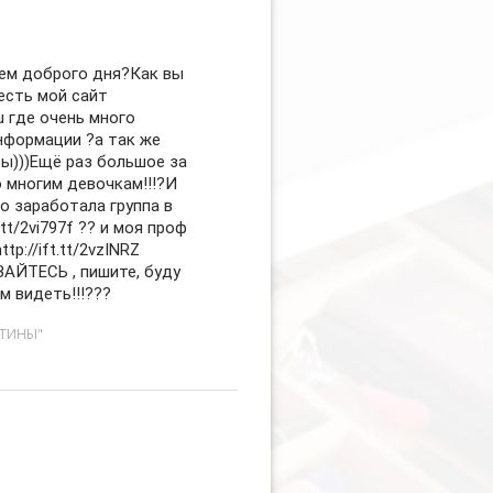
ем доброго дня?Как вы
есть мой сайт
ru где очень много
нформации ?а так же
ы)))Ещё раз большое за
о многим девочкам!!!?И
о заработала группа в
t.tt/2vi797f ?? и моя проф
tp://ift.tt/2vzINRZ
ЙТЕСЬ , пишите, буду
м видеть!!!???
СТИНЫ"