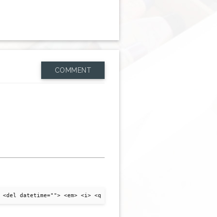
COMMENT
 <del datetime=""> <em> <i> <q cite=""> <strike> <strong>