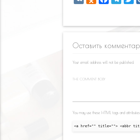
K
d
ac
el
n
e
e
i
o
b
gr
e
kl
o
a
Оставить коммента
as
o
m
s
k
Your email address will not be published.
ni
ki
THE COMMENT BODY
You may use these HTML tags and attributes
<a href="" title=""> <abbr tit