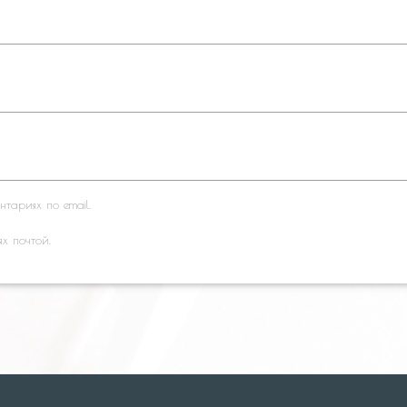
тариях по email.
ях почтой.