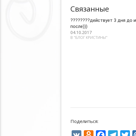
Связанные
????????действует 3 дня до и
после)))
04.10.2017
В "БЛОГ КРИСТИНЫ"
Поделиться:
V
O
F
T
T