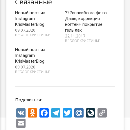
Связанные
Новый пост из
???спасибо за фото
Instagram
Даше, коррекция
KrisMasterBlog
ногтей+ покрытие
09.07.2020
гель лак
В "БЛОГ КРИСТИНЫ"
22.11.2017
В "БЛОГ КРИСТИНЫ"
Новый пост из
Instagram
KrisMasterBlog
09.07.2020
В "БЛОГ КРИСТИНЫ"
Поделиться:
V
O
F
T
T
M
Li
C
K
d
ac
el
w
ai
v
o
E