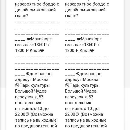
невероятное бордо с
невероятное бордо с
дизайном «кошачий
дизайном «кошачий
глаз»?
глаз»?
_________________
_________________
_________________
_________________
_________________
_________________
____ ❤️Маникюр+
____ ❤️Маникюр+
гель лак=1350₽ /
гель лак=1350₽ /
1800 ₽ Kristi❤️
1800 ₽ Kristi❤️
_________________
_________________
_________________
_________________
_________________
_________________
____Ждём вас по
____Ждём вас по
адресу г.Москва
адресу г.Москва
Ⓜ️Парк культуры
Ⓜ️Парк культуры
Большой Чудов
Большой Чудов
переулок д.5?
переулок д.5?
понедельник-
понедельник-
пятница, с 10 до
пятница, с 10 до
22:00⏰ (Возможна
22:00⏰ (Возможна
запись на выходные
запись на выходные
по предварительной
по предварительной