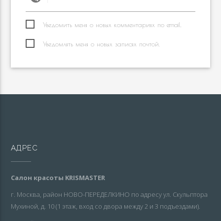
Уведомить меня о новых комментариях по email.
Уведомлять меня о новых записях почтой.
АДРЕС
Салон красоты KRISMASTER
г. Москва, район НОВО-ПЕРЕДЕЛКИНО по адресу ул. Скульптора
Мухиной, д. 10 (1 этаж, вход со двора между 2 и 3 подъездами).