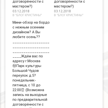
договорённости с
договорённости с
мастером?)
мастером?)
03.12.2018
03.12.2018
В "БЛОГ КРИСТИНЫ"
В "БЛОГ КРИСТИНЫ"
Мини-обзор на бордо
с нежным осенним
дизайном? А Вы
любите осень??
_________________
_________________
_________________
____Ждём вас по
адресу г.Москва
Ⓜ️Парк культуры
Большой Чудов
переулок д.5?
понедельник-
пятница, с 10 до
22:00⏰ (Возможна
запись на выходные
по предварительной
договорённости с