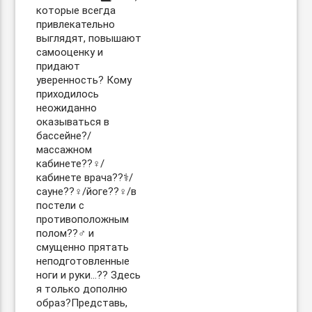
которые всегда
привлекательно
выглядят, повышают
самооценку и
придают
уверенность? Кому
приходилось
неожиданно
оказываться в
бассейне?/
массажном
кабинете??‍♀️/
кабинете врача??‍⚕️/
сауне??‍♀️/йоге??‍♀️/в
постели с
противоположным
полом??‍♂️ и
смущенно прятать
неподготовленные
ноги и руки…?? Здесь
я только дополню
образ?Представь,