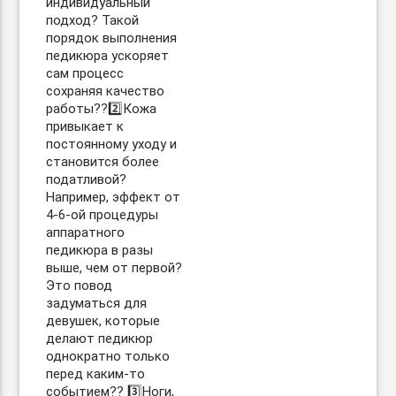
индивидуальный
подход? Такой
порядок выполнения
педикюра ускоряет
сам процесс
сохраняя качество
работы??2️⃣Кожа
привыкает к
постоянному уходу и
становится более
податливой?
Например, эффект от
4-6-ой процедуры
аппаратного
педикюра в разы
выше, чем от первой?
Это повод
задуматься для
девушек, которые
делают педикюр
однократно только
перед каким-то
событием?? 3️⃣Ноги,