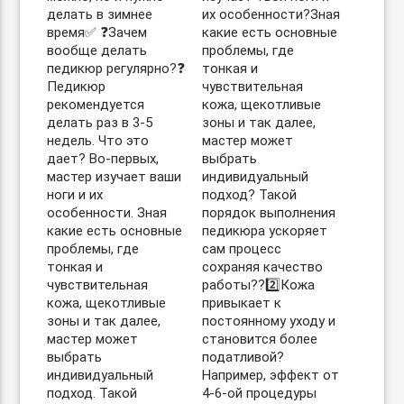
делать в зимнее
их особенности?Зная
время✅ ❓Зачем
какие есть основные
вообще делать
проблемы, где
педикюр регулярно?❓
тонкая и
Педикюр
чувствительная
рекомендуется
кожа, щекотливые
делать раз в 3-5
зоны и так далее,
недель. Что это
мастер может
дает? Во-первых,
выбрать
мастер изучает ваши
индивидуальный
ноги и их
подход? Такой
особенности. Зная
порядок выполнения
какие есть основные
педикюра ускоряет
проблемы, где
сам процесс
тонкая и
сохраняя качество
чувствительная
работы??2️⃣Кожа
кожа, щекотливые
привыкает к
зоны и так далее,
постоянному уходу и
мастер может
становится более
выбрать
податливой?
индивидуальный
Например, эффект от
подход. Такой
4-6-ой процедуры