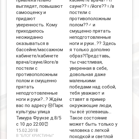
привлекательно
кабинете врача??‍⚕️/
выглядят, повышают
сауне??‍♀️/йоге??‍♀️/в
самооценку и
постели с
придают
противоположным
уверенность. Кому
полом??‍♂️ и
приходилось
смущенно прятать
неожиданно
неподготовленные
оказываться в
ноги и руки…?? Здесь
бассейне/массажном
я только дополню
кабинете/кабинете
образ?Представь,
врача/сауне/йоге/в
ты счастливая,
постели с
уверенная в себе,
противоположным
довольная даже
полом и смущенно
маленькими
прятать
победами над собой,
неподготовленные
тебя уважают и
ноги и руки?…? Ждём
ставят в пример
вас по адресу Ⓜ️Парк
окружающие люди,
культуры улица
ты всё успеваешь…
Тимура Фрунзе д.8/5
Такое состояние
с 10 до 22:00⏰
может быть только у
15.02.2018
человека с легкой
В "БЛОГ КРИСТИНЫ"
походкой и светлой