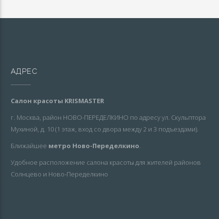
АДРЕС
Салон красоты KRISMASTER
г. Москва, район НОВО-ПЕРЕДЕЛКИНО по адресу ул. Скульптора
Мухиной, д. 10 (1 этаж, вход со двора между 2 и 3 подъездами).
Ближайшее
метро Ново-Переделкино
.
Удобное расположение салона красоты для жителей районов
Солнцево и Ново-Переделкино