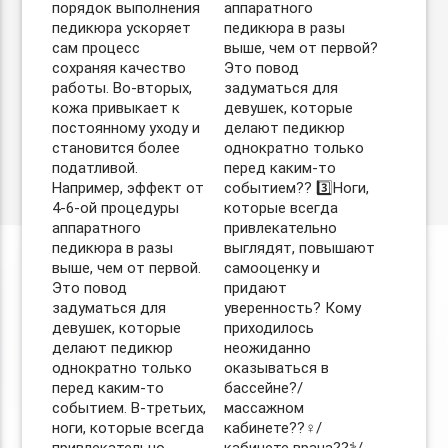
порядок выполнения
аппаратного
педикюра ускоряет
педикюра в разы
сам процесс
выше, чем от первой?
сохраняя качество
Это повод
работы. Во-вторых,
задуматься для
кожа привыкает к
девушек, которые
постоянному уходу и
делают педикюр
становится более
однократно только
податливой.
перед каким-то
Например, эффект от
событием?? 3️⃣Ноги,
4-6-ой процедуры
которые всегда
аппаратного
привлекательно
педикюра в разы
выглядят, повышают
выше, чем от первой.
самооценку и
Это повод
придают
задуматься для
уверенность? Кому
девушек, которые
приходилось
делают педикюр
неожиданно
однократно только
оказываться в
перед каким-то
бассейне?/
событием. В-третьих,
массажном
ноги, которые всегда
кабинете??‍♀️/