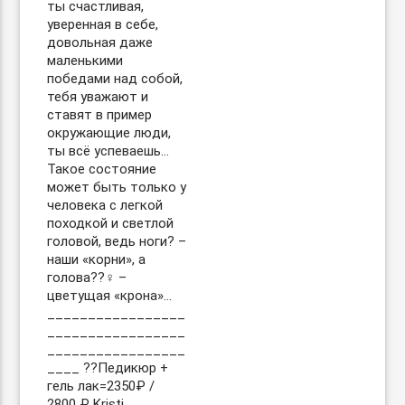
ты счастливая,
уверенная в себе,
довольная даже
маленькими
победами над собой,
тебя уважают и
ставят в пример
окружающие люди,
ты всё успеваешь…
Такое состояние
может быть только у
человека с легкой
походкой и светлой
головой, ведь ноги? –
наши «корни», а
голова??‍♀️ –
цветущая «крона»…
_________________
_________________
_________________
____ ??Педикюр +
гель лак=2350₽ /
2800 ₽ Kristi