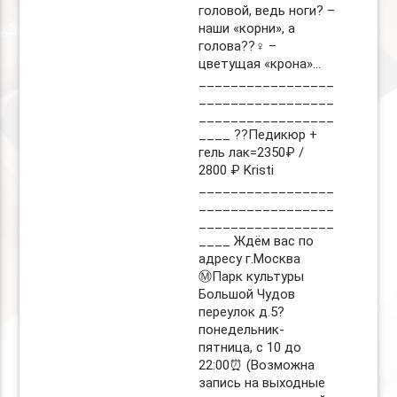
головой, ведь ноги? –
наши «корни», а
голова??‍♀️ –
цветущая «крона»…
_________________
_________________
_________________
____ ??Педикюр +
гель лак=2350₽ /
2800 ₽ Kristi
_________________
_________________
_________________
____ Ждём вас по
адресу г.Москва
Ⓜ️Парк культуры
Большой Чудов
переулок д.5?
понедельник-
пятница, с 10 до
22:00⏰ (Возможна
запись на выходные