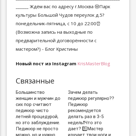
Новый пост из Instagram
KrisMasterBlog
Связанные
Большинство
Зачем делать
женщин и мужчин до
педикюр регулярно??
сих пор считают
Педикюр
педикюр чисто
рекомендуется
летней процедурой,
делать раз в 3-5
но это заблуждение.
недель❗️Что это
Педикюр не просто
дает? 1️⃣Мастер
можно, но и нужно
изучает твои ноги и