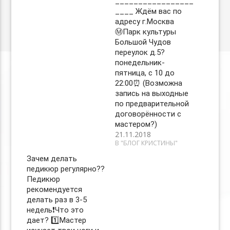
_________________
____ Ждём вас по
адресу г.Москва
Ⓜ️Парк культуры
Большой Чудов
переулок д.5?
понедельник-
пятница, с 10 до
22:00⏰ (Возможна
запись на выходные
по предварительной
договорённости с
мастером?)
21.11.2018
В "БЛОГ КРИСТИНЫ"
Зачем делать
педикюр регулярно??
Педикюр
рекомендуется
делать раз в 3-5
недель❗️Что это
дает? 1️⃣Мастер