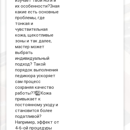
изучает твои ноги и
их особенности?Зная
какие есть основные
проблемы, где
тонкая и
чувствительная
кожа, щекотливые
зоны и так далее,
мастер может
выбрать
индивидуальный
подход? Такой
порядок выполнения
педикюра ускоряет
сам процесс
сохраняя качество
работы??2️⃣Кожа
привыкает к
постоянному уходу и
становится более
податливой?
Например, эффект от
4-6-ой процедуры