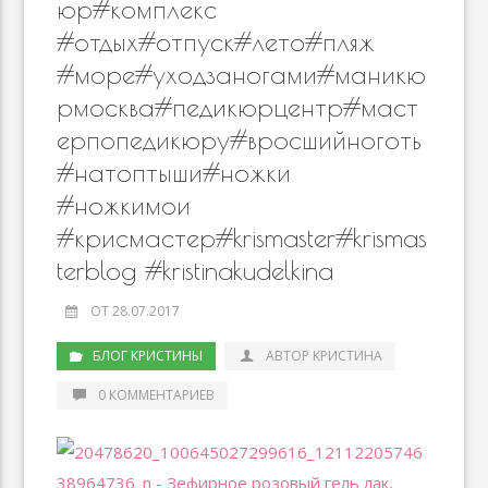
юр#комплекс
#отдых#отпуск#лето#пляж
#море#уходзаногами#маникю
рмосква#педикюрцентр#маст
ерпопедикюру#вросшийноготь
#натоптыши#ножки
#ножкимои
#крисмастер#krismaster#krismas
terblog #kristinakudelkina
ОТ 28.07.2017
БЛОГ КРИСТИНЫ
АВТОР КРИСТИНА
0 КОММЕНТАРИЕВ