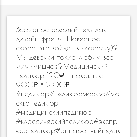
Зефирное розовый гель лак,
дизайн френч….Наверное
скоро это войдёт в классику)?
Мы девочки такие, любим все
мимимишное?Медицинский
педикюр 120₽ + покрытие
900₽ = 2100₽
#педикюр#педикюрмосква#мо
сквапедикюр
#медицинскийпедикюр
#классическийпедикюр#экспр
есспедикюр#аппаратныйпедик