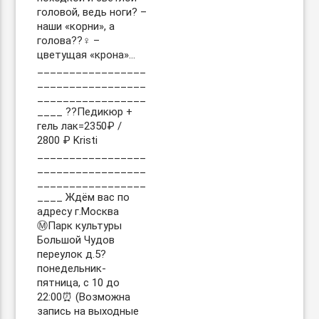
головой, ведь ноги? –
наши «корни», а
голова??‍♀️ –
цветущая «крона»…
_________________
_________________
_________________
____ ??Педикюр +
гель лак=2350₽ /
2800 ₽ Kristi
_________________
_________________
_________________
____ Ждём вас по
адресу г.Москва
Ⓜ️Парк культуры
Большой Чудов
переулок д.5?
понедельник-
пятница, с 10 до
22:00⏰ (Возможна
запись на выходные