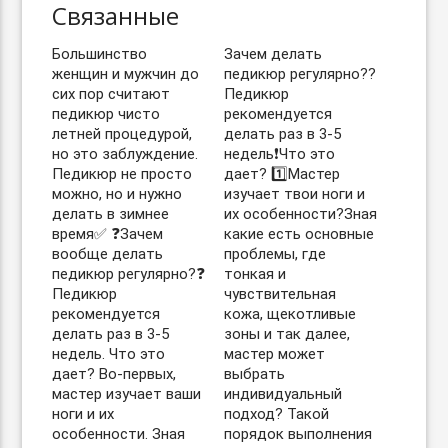
Связанные
Большинство
Зачем делать
женщин и мужчин до
педикюр регулярно??
сих пор считают
Педикюр
педикюр чисто
рекомендуется
летней процедурой,
делать раз в 3-5
но это заблуждение.
недель❗️Что это
Педикюр не просто
дает? 1️⃣Мастер
можно, но и нужно
изучает твои ноги и
делать в зимнее
их особенности?Зная
время✅ ❓Зачем
какие есть основные
вообще делать
проблемы, где
педикюр регулярно?❓
тонкая и
Педикюр
чувствительная
рекомендуется
кожа, щекотливые
делать раз в 3-5
зоны и так далее,
недель. Что это
мастер может
дает? Во-первых,
выбрать
мастер изучает ваши
индивидуальный
ноги и их
подход? Такой
особенности. Зная
порядок выполнения