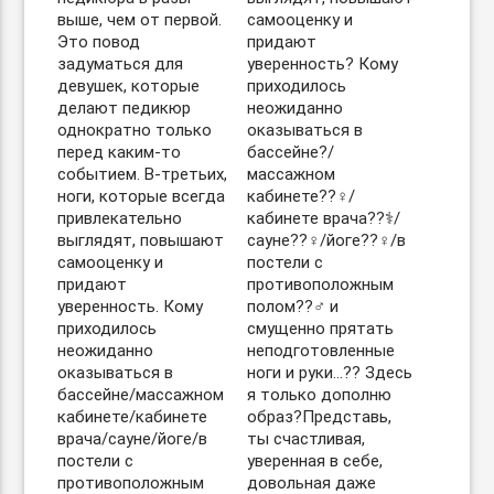
выше, чем от первой.
самооценку и
Это повод
придают
задуматься для
уверенность? Кому
девушек, которые
приходилось
делают педикюр
неожиданно
однократно только
оказываться в
перед каким-то
бассейне?/
событием. В-третьих,
массажном
ноги, которые всегда
кабинете??‍♀️/
привлекательно
кабинете врача??‍⚕️/
выглядят, повышают
сауне??‍♀️/йоге??‍♀️/в
самооценку и
постели с
придают
противоположным
уверенность. Кому
полом??‍♂️ и
приходилось
смущенно прятать
неожиданно
неподготовленные
оказываться в
ноги и руки…?? Здесь
бассейне/массажном
я только дополню
кабинете/кабинете
образ?Представь,
врача/сауне/йоге/в
ты счастливая,
постели с
уверенная в себе,
противоположным
довольная даже