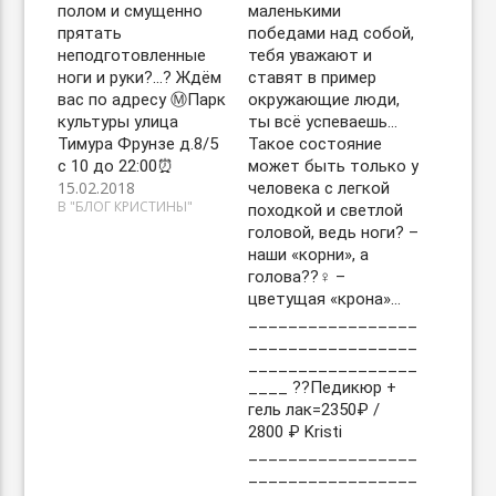
полом и смущенно
маленькими
прятать
победами над собой,
неподготовленные
тебя уважают и
ноги и руки?…? Ждём
ставят в пример
вас по адресу Ⓜ️Парк
окружающие люди,
культуры улица
ты всё успеваешь…
Тимура Фрунзе д.8/5
Такое состояние
с 10 до 22:00⏰
может быть только у
15.02.2018
человека с легкой
В "БЛОГ КРИСТИНЫ"
походкой и светлой
головой, ведь ноги? –
наши «корни», а
голова??‍♀️ –
цветущая «крона»…
_________________
_________________
_________________
____ ??Педикюр +
гель лак=2350₽ /
2800 ₽ Kristi
_________________
_________________