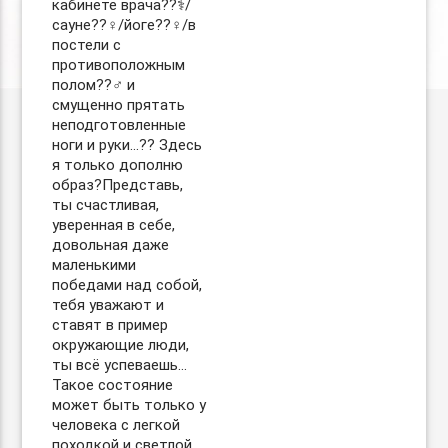
кабинете врача??‍⚕️/
сауне??‍♀️/йоге??‍♀️/в
постели с
противоположным
полом??‍♂️ и
смущенно прятать
неподготовленные
ноги и руки…?? Здесь
я только дополню
образ?Представь,
ты счастливая,
уверенная в себе,
довольная даже
маленькими
победами над собой,
тебя уважают и
ставят в пример
окружающие люди,
ты всё успеваешь…
Такое состояние
может быть только у
человека с легкой
походкой и светлой