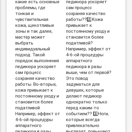
какие есть основные
педикюра ускоряет
проблемы, где
сам процесс
тонкая и
сохраняя качество
чувствительная
работы??2️⃣Кожа
кожа, щекотливые
привыкает к
зоны и так далее,
постоянному уходу и
мастер может
становится более
выбрать
податливой?
индивидуальный
Например, эффект от
подход. Такой
4-6-ой процедуры
порядок выполнения
аппаратного
педикюра ускоряет
педикюра в разы
сам процесс
выше, чем от первой?
сохраняя качество
Это повод
работы. Во-вторых,
задуматься для
кожа привыкает к
девушек, которые
постоянному уходу и
делают педикюр
становится более
однократно только
податливой.
перед каким-то
Например, эффект от
событием?? 3️⃣Ноги,
4-6-ой процедуры
которые всегда
аппаратного
привлекательно
педикюра в разы
выглядят, повышают