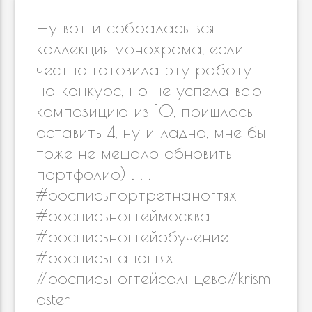
as
o
m
r
n
s
k
n
k
Ну вот и собралась вся
ni
al
коллекция монохрома, если
честно готовила эту работу
ki
на конкурс, но не успела всю
композицию из 10, пришлось
оставить 4, ну и ладно, мне бы
тоже не мешало обновить
портфолио) . . .
#росписьпортретнаногтях
#росписьногтеймосква
#росписьногтейобучение
#росписьнаногтях
#росписьногтейсолнцево#krism
aster