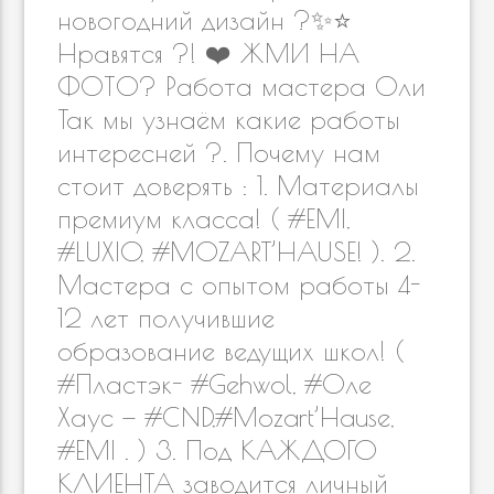
ni
al
новогодний дизайн ?✨⭐
Нравятся ?! ❤️ ЖМИ НА
ki
ФОТО? Работа мастера Оли
Так мы узнаём какие работы
интересней ?. Почему нам
стоит доверять : 1. Материалы
премиум класса! ( #EMI,
#LUXIO, #MOZART’HAUSE! ). 2.
Мастера с опытом работы 4-
12 лет получившие
образование ведущих школ! (
#Пластэк- #Gehwol, #Оле
Хаус — #CND,#Mozart’Hause,
#EMI . ) 3. Под КАЖДОГО
КЛИЕНТА заводится личный