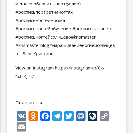
View on Instagram https://instagr.am/p/Ck-
rZI_KJT-/
Поделиться:
V
O
F
T
T
M
Li
C
K
d
ac
el
w
ai
v
o
E