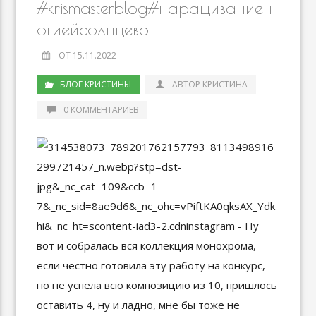
#krismasterblog#наращиваниен
огиейсолнцево
ОТ 15.11.2022
БЛОГ КРИСТИНЫ
АВТОР КРИСТИНА
0 КОММЕНТАРИЕВ