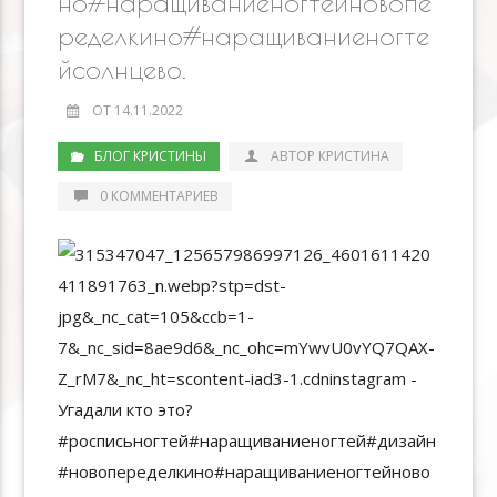
но#наращиваниеногтейновопе
ределкино#наращиваниеногте
йсолнцево.
ОТ 14.11.2022
БЛОГ КРИСТИНЫ
АВТОР КРИСТИНА
0 КОММЕНТАРИЕВ