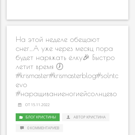
n
e
e
itt
l.
eJ
p
m
o
b
gr
er
R
o
y
ai
kl
o
a
u
u
Li
l
as
o
m
r
n
s
k
n
k
На этой неделе обещают
ni
al
снег…А уже через месяц пора
будет наряжать ёлку🎉 Быстро
ki
летит время 🕖
#krismaster#krismasterblog#solntc
evo
#наращиваниеногиейсолнцево
ОТ 15.11.2022
БЛОГ КРИСТИНЫ
АВТОР КРИСТИНА
0 КОММЕНТАРИЕВ