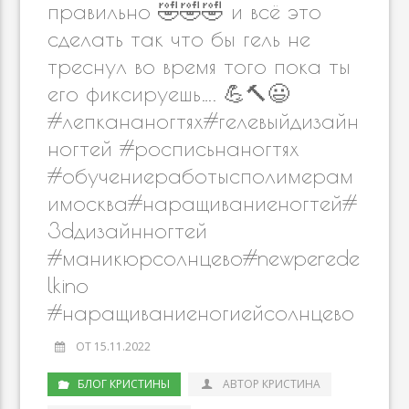
правильно 🤣🤣🤣 и всё это
сделать так что бы гель не
треснул во время того пока ты
его фиксируешь…. 💪🔨😃
#лепкананогтях#гелевыйдизайн
ногтей #росписьнаногтях
#обучениеработысполимерам
имосква#наращиваниеногтей#
3dдизайнногтей
#маникюрсолнцево#newperede
lkino
#наращиваниеногиейсолнцево
ОТ 15.11.2022
БЛОГ КРИСТИНЫ
АВТОР КРИСТИНА