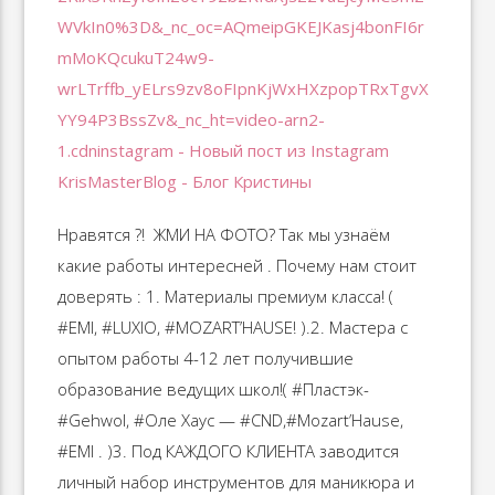
Нравятся ?! ️ ЖМИ НА ФОТО? Так мы узнаём
какие работы интересней . Почему нам стоит
доверять : 1. Материалы премиум класса! (
#EMI, #LUXIO, #MOZART’HAUSE! ).2. Мастера с
опытом работы 4-12 лет получившие
образование ведущих школ!( #Пластэк-
#Gehwol, #Оле Хаус — #CND,#Mozart’Hause,
#EMI . )3. Под КАЖДОГО КЛИЕНТА заводится
личный набор инструментов для маникюра и