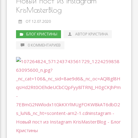
s
k
n
k
Новый пост из Instagram
ni
al
KrisMasterBlog
ki
ОТ 12.07.2020
БЛОГ КРИСТИНЫ
АВТОР КРИСТИНА
0 КОММЕНТАРИЕВ