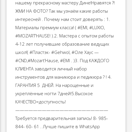
нашему прекрасному мастеру Дине!️Нравятся ?! ️
ЖМИ НА ФОТО? Так мы узнаём какие работы
интересней . Почему нам стоит доверять : 1.
Материалы премиум класса! ( #EMI, #LUXIO,
#MOZART’HAUSE! ).2. Мастера с опытом работы
4-12 лет получившие образование ведущих
школ!( #Пластэк- #Gehwol, #Оле Хаус —
#CND,#Mozart’Hause, #EMI . )3. Под КАЖДОГО
КЛИЕНТА заводится личный набор
инструментов для маникюра и педикюра ? ! 4.
ГАРАНТИЯ 5 ️️️️ ДНЕЙ. На нарощенные и
укреплённые ногти 7дней!5.Высокое
КАЧЕСТВО=доступность!
—————————————————————
Требуется предварительная запись! 8- 985-
844- 60- 61 . Лучше пишите в WhatsApp