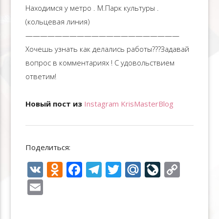
Находимся у метро . М.Парк культуры .
(кольцевая линия)
—————————————————————
Хочешь узнать как делались работы??‍?Задавай
вопрос в комментариях ! С удовольствием
ответим!
Новый пост из
Instagram KrisMasterBlog
Поделиться:
V
O
F
T
T
M
Li
C
K
d
ac
el
w
ai
v
o
E
n
e
e
itt
l.
eJ
p
m
o
b
gr
er
R
o
y
ai