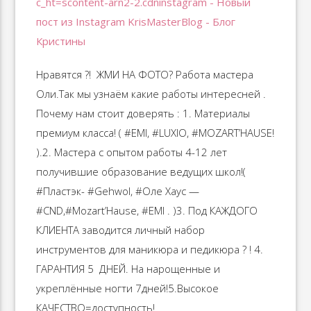
Нравятся ?! ️ ЖМИ НА ФОТО? Работа мастера
Оли.Так мы узнаём какие работы интересней .
Почему нам стоит доверять : 1. Материалы
премиум класса! ( #EMI, #LUXIO, #MOZART’HAUSE!
).2. Мастера с опытом работы 4-12 лет
получившие образование ведущих школ!(
#Пластэк- #Gehwol, #Оле Хаус —
#CND,#Mozart’Hause, #EMI . )3. Под КАЖДОГО
КЛИЕНТА заводится личный набор
инструментов для маникюра и педикюра ? ! 4.
ГАРАНТИЯ 5 ️️️️ ДНЕЙ. На нарощенные и
укреплённые ногти 7дней!5.Высокое
КАЧЕСТВО=доступность!