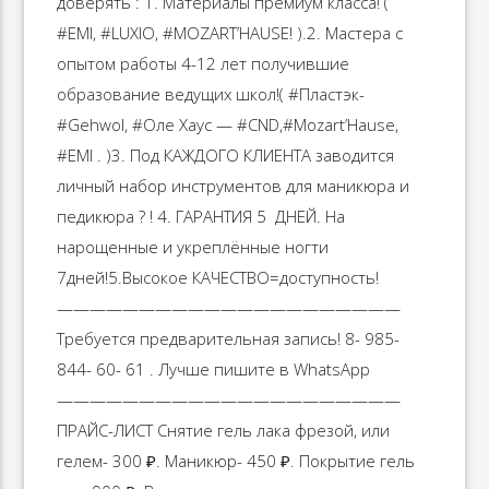
доверять : 1. Материалы премиум класса! (
#EMI, #LUXIO, #MOZART’HAUSE! ).2. Мастера с
опытом работы 4-12 лет получившие
образование ведущих школ!( #Пластэк-
#Gehwol, #Оле Хаус — #CND,#Mozart’Hause,
#EMI . )3. Под КАЖДОГО КЛИЕНТА заводится
личный набор инструментов для маникюра и
педикюра ? ! 4. ГАРАНТИЯ 5 ️️️️ ДНЕЙ. На
нарощенные и укреплённые ногти
7дней!5.Высокое КАЧЕСТВО=доступность!
—————————————————————
Требуется предварительная запись! 8- 985-
844- 60- 61 . Лучше пишите в WhatsApp
—————————————————————
ПРАЙС-ЛИСТ Снятие гель лака фрезой, или
гелем- 300 ₽. Маникюр- 450 ₽. Покрытие гель