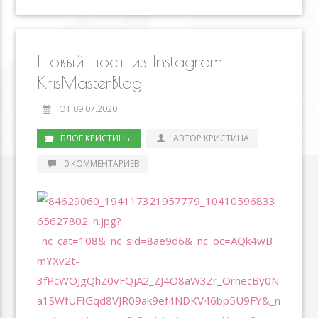
kl
o
a
u
u
Li
l
as
o
m
r
n
s
k
n
k
Новый пост из Instagram
ni
al
KrisMasterBlog
ki
ОТ 09.07.2020
БЛОГ КРИСТИНЫ
АВТОР КРИСТИНА
0 КОММЕНТАРИЕВ