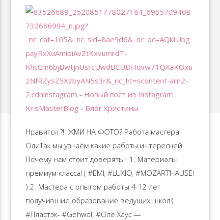
Нравятся ?! ️ ЖМИ НА ФОТО? Работа мастера
ОлиТак мы узнаём какие работы интересней .
Почему нам стоит доверять : 1. Материалы
премиум класса! ( #EMI, #LUXIO, #MOZART’HAUSE!
).2. Мастера с опытом работы 4-12 лет
получившие образование ведущих школ!(
#Пластэк- #Gehwol, #Оле Хаус —