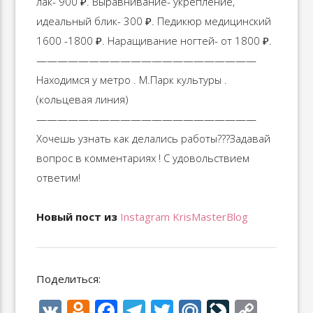
лак- 900 ₽. Выравнивание- укрепление,
идеальный блик- 300 ₽. Педикюр медицинский
1600 -1800 ₽. Наращивание ногтей- от 1800 ₽.
—————————————————————
Находимся у метро . М.Парк культуры .
(кольцевая линия)
—————————————————————
Хочешь узнать как делались работы??‍?Задавай
вопрос в комментариях ! С удовольствием
ответим!
Новый пост из
Instagram KrisMasterBlog
Поделиться:
V
O
F
T
T
M
Li
C