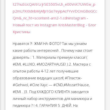
Нравятся ?! ️ ЖМИ НА ФОТО? Так мы узнаём
какие работы интересней . Почему нам стоит
доверять : 1. Материалы премиум класса! (
#EMI, #LUXIO, #MOZART’HAUSE! ).2. Мастера с
опытом работы 4-12 лет получившие
образование ведущих школ!( #Пластэк-
#Gehwol, #Оле Хаус — #CND,#Mozart’Hause,
#EMI . )3. Под КАЖДОГО КЛИЕНТА заводится
личный набор инструментов для маникюра и
педикюра ? ! 4. ГАРАНТИЯ 5 ️️️️ ДНЕЙ. На